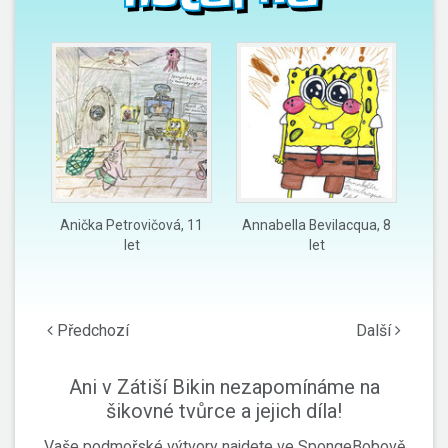
Anička Petrovičová, 11
Annabella Bevilacqua, 8
Bar
let
let
Předchozí
Další
Ani v Zátiší Bikin nezapomínáme na
šikovné tvůrce a jejich díla!
Vaše podmořské výtvory najdete ve SpongeBobově