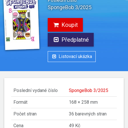
Poslední číslo:
SpongeBob 3/2025
Koupit
Předplatné
Listovací ukázka
Poslední vydané číslo
SpongeBob 3/2025
Formát
168 × 258 mm
Počet stran
36 barevných stran
Cena
49 Kč