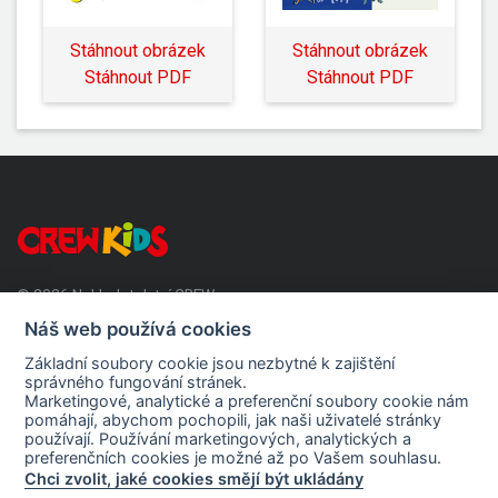
Stáhnout obrázek
Stáhnout obrázek
Stáhnout PDF
Stáhnout PDF
© 2026 Nakladatelství CREW s.r.o.
Všechna práva vyhrazena.
Náš web používá cookies
© 2026 UNITED PLANKTON PICTURES, INC. SPONGEBOB
Základní soubory cookie jsou nezbytné k zajištění
SQUAREPANTS TM &
správného fungování stránek.
© VIACOM INTERNATIONAL INC. ALL RIGHTS RESERVED.
Marketingové, analytické a preferenční soubory cookie nám
pomáhají, abychom pochopili, jak naši uživatelé stránky
používají. Používání marketingových, analytických a
Kontakt
preferenčních cookies je možné až po Vašem souhlasu.
Chci zvolit, jaké cookies smějí být ukládány