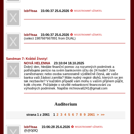
lxbfYeaa
15:06:37 25.6.2026
lxbfYeaa
15:06:37 25.6.2026
(select 198766*667891 from DUAL)
Sandman 7: Krátké životy!
NOVÁ HELENΝΑ
23:10:04 18.10.2025
Dobrý den, hledáte finanční pomoc za rozumných podmínek a
potřebujete peníze na svém bankovním účtu do 24 hodin? Jste
zaměstnanec nebo osoba samostatně výdělečně činná, ale vaše
banka vaši žádost zamítla? Máte nudný registr dluhů, kterých se jen
tak nezbavíte? V každém případě vám mohu s vaším příjmem půjčit,
kolik chcete. Požádejte o skvělé nebankovní financování za
výhodných podmínek. Napište mi:hnova6241@gmail.com
Auditorium
strana 1 z 2061 1
2
3
4
5
6
7
8
9
2061
>
>>
lxbfYeaa
15:06:28 25.6.2026
@@0j0lQ