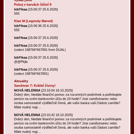
Vydali jsme
Pokoj v barvách štěstí 9
lxbfYeaa
[15:06:37 25.6.2026]
555
Klan M (Legendy Marvel)
lxbfYeaa
[15:06:36 25.6.2026]
555
lxbfYeaa
[15:06:37 25.6.2026]
lxbfYeaa
[15:06:37 25.6.2026]
(select 198766*667891 from DUAL)
lxbfYeaa
[15:06:37 25.6.2026]
@@Pkjla
lxbfYeaa
[15:06:37 25.6.2026]
(select 198766*667891)
Aktuality
Sandman 7: Krátké životy!
NOVÁ HELENΝΑ
[23:10:04 18.10.2025]
Dobrý den, hledáte finanční pomoc za rozumných podmínek a potřebujete
peníze na svém bankovním účtu do 24 hodin? Jste zaměstnanec nebo
osoba samostatně výdělečně činná, ale vaše banka vaši žádost zamítla?
Máte nudný regi....
NOVÁ HELENΝΑ
[23:10:42 18.10.2025]
Dobrý den, hledáte finanční pomoc za rozumných podmínek a potřebujete
peníze na svém bankovním účtu do 24 hodin? Jste zaměstnanec nebo
osoba samostatně výdělečně činná, ale vaše banka vaši žádost zamítla?
Máte nudný regi....