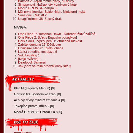
Batman 2: Jejich temné plány, díl druhý
Simpsonovi: Našlápnutý komiksový kotel
Modrá CREW 34: Zabiják 3
Můj první komiks: Spider-Man: Miniaturní mela!
Sunstone - Milost! 2
Usagi Yojimbo 38: Zelený drak
MANGA:
One Piece 1: Romance Dawn - Dobrodružství začíná
One Piece 2: Střet s Buggyho posádkou!
Dark Souls - Vykoupení 1: Ztracená lidskost
Zabiják démonů 17: Dědicové
Chainsaw Man 8: Totální chaos
Láska ve střihu cosplaye 6
Solo Leveling 1
[Moje hvězda] 1
Deadpool: Samuraj
Jak jsem se reinkarnoval coby sliz 9
Klan M (Legendy Marvel)
[
0
]
Garfield 63: Sportem ke žraní
[
0
]
Ach, vy dívky mládím zmítané 4
[
0
]
Takopího prvotní hřích 2
[
0
]
Modrá CREW 35: Orbital 7 a 8
[
0
]