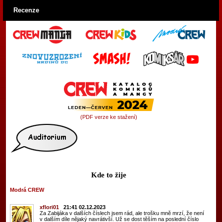
Recenze
(PDF verze ke stažení)
Kde to žije
Modrá CREW
xflori01
21:41 02.12.2023
Za Zabijáka v dalších číslech jsem rád, ale trošku mně mrzí, že není
v dalším díle nějaký navrátivší. Už se dost těším na poslední číslo