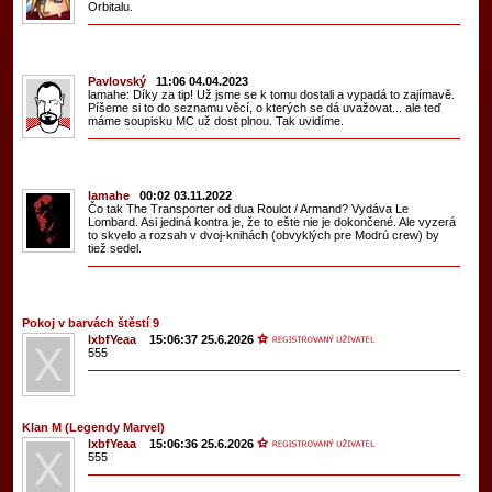
Orbitalu.
Pavlovský
11:06 04.04.2023
lamahe: Díky za tip! Už jsme se k tomu dostali a vypadá to zajímavě.
Píšeme si to do seznamu věcí, o kterých se dá uvažovat... ale teď
máme soupisku MC už dost plnou. Tak uvidíme.
lamahe
00:02 03.11.2022
Čo tak The Transporter od dua Roulot / Armand? Vydáva Le
Lombard. Asi jediná kontra je, že to ešte nie je dokončené. Ale vyzerá
to skvelo a rozsah v dvoj-knihách (obvyklých pre Modrú crew) by
tiež sedel.
Pokoj v barvách štěstí 9
lxbfYeaa
15:06:37 25.6.2026
555
Klan M (Legendy Marvel)
lxbfYeaa
15:06:36 25.6.2026
555