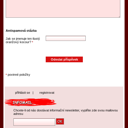
Antispamová otázka
Jak se jmenuje ten tlustý
oranžový kocour?
*
povinné položky
*
přihlásit se
|
registrovat
Chcete-li od nás dostávat informační newsletter, vyplňte zde svou mailovou
adresu