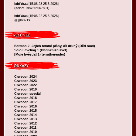
lxbfYeaa
[15:06:23 25.6.2026]
(select 198766*667891)
lxbfYeaa
[15:06:22 25.6.2026]
@@o8vTs
Batman 2: Jejich temné plány, díl druhý (Děti noci)
Solo Leveling 1 (klarinkniznisvet)
[Moje hvězda] 1 (terrathereader)
Crwecon 2024
Crwecon 2023
Crwecon 2022
Crwecon 2019
Crwecon speciál
Crwecon 2018
Crwecon 2017
Crwecon 2016
Crwecon 2015
Crwecon 2014
Crwecon 2013
Crwecon 2012
Crwecon 2011
Crwecon 2010