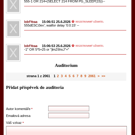
555-1 OR 214=(SELECT 214 FROM PG_SLEEP(15))--
lxbfYeaa
15:06:51 25.6.2026
555dESCi3ev'; waitfor delay '0:0:15' --
lxbfYeaa
15:06:53 25.6.2026
-1" OR 5*5=25 or "jlmZ6hsJ"="
Auditorium
strana 1 z 2061 1
2
3
4
5
6
7
8
9
2061
>
>>
Přidat příspěvek do auditoria
Autor komentáře
*
Emailová adresa
Váš vzkaz
*