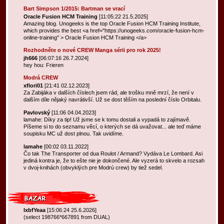
Bart Simpson 1/2015: Bartman se vrací
Oracle Fusion HCM Training
[11:05:22 21.5.2025]
Amazing blog. Unogeeks is the top Oracle Fusion HCM Training Institute,
which provides the best <a href="https://unogeeks.com/oracle-fusion-hcm-
online-training" > Oracle Fusion HCM Training </a>
Rozhodněte o nové CREW Manga sérii pro rok 2025!
jh666
[06:07:16 26.7.2024]
hey hou: Frieren
Modrá CREW
xflori01
[21:41 02.12.2023]
Za Zabijáka v dalších číslech jsem rád, ale trošku mně mrzí, že není v
dalším díle nějaký navrátivší. Už se dost těším na poslední číslo Orbitalu.
Pavlovský
[11:06 04.04.2023]
lamahe: Díky za tip! Už jsme se k tomu dostali a vypadá to zajímavě.
Píšeme si to do seznamu věcí, o kterých se dá uvažovat... ale teď máme
soupisku MC už dost plnou. Tak uvidíme.
lamahe
[00:02 03.11.2022]
Čo tak The Transporter od dua Roulot / Armand? Vydáva Le Lombard. Asi
jediná kontra je, že to ešte nie je dokončené. Ale vyzerá to skvelo a rozsah
v dvoj-knihách (obvyklých pre Modrú crew) by tiež sedel.
lxbfYeaa
[15:06:24 25.6.2026]
(select 198766*667891 from DUAL)