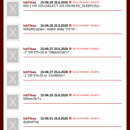
lxbfYeaa
15:06:28 25.6.2026
555-1 OR 225=(SELECT 225 FROM PG_SLEEP(15))--
lxbfYeaa
15:06:28 25.6.2026
555QMzzgSpu'; waitfor delay '0:0:15' --
lxbfYeaa
15:06:27 25.6.2026
-1" OR 5*5=25 or "hBpbXG5h"="
lxbfYeaa
15:06:27 25.6.2026
-1' OR 5*5=25 or '1Sm80i1b'='
lxbfYeaa
15:06:26 25.6.2026
555hm7ilyTx
lxbfYeaa
15:06:51 25.6.2026
@@hdThq