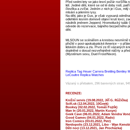
Před sedmi lety se jako lesní požár rozšířila 
lidí. Jediné děti, které se od té doby rodí, pat
člověka a zvířat. Jedním z nich je i Gus, mil
mlsání a jeleními rysy.
Na děti, jako je Gus, je však vypsaná odměna
odlehlém lesním domově objeví krutí lovci, 
násilník jménem Jepperd. Hromotlucký tulák G
odvede do rezervace, bájného bezpečného př
děti.
MLSOUN se scénářem a kresbou nesmírně tal
přežití v post-apokalyptické Americe – o přá
lidském dobru a zlu. První ze tří vázaných k
doplněné o dosud nezveřejněné náčrty a př
(Mystérium sexu, Duel Frost/Nixon).
Replica Tag Heuer Carrera
Breitling Bentley 
LeCoultre Replica Watches
Vázaný s přebalem, 296 barevných stran, 94
RECENZE:
Knižní servis (19.08.2022, Jiří G. Růžička)
Scifi.sk (12.04.2022, 10Geek)
Bookvy (02.02.2022, Tomáš Fojtík)
Man In (20.01.2022, Martin Kusyn)
Geek Cave (06.01.2022, Adam Vondra Vond
Good Games (04.01.2022, Rado)
Iron Comics (03.01.2022, Petr)
Nerdopolis (23.12.2021, Libo - Wan Kenobi
Děti noci (13.12.2021, Jan Procházka)