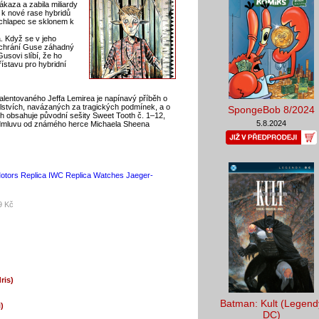
nákaza a zabila miliardy
ří k nové rase hybridů
ý chlapec se sklonem k
. Když se v jeho
zachrání Guse záhadný
usovi slíbí, že ho
ístavu pro hybridní
entovaného Jeffa Lemirea je napínavý příběh o
telstvích, navázaných za tragických podmínek, a o
SpongeBob 8/2024
nih obsahuje původní sešity Sweet Tooth č. 1–12,
5.8.2024
edmluvu od známého herce Michaela Sheena
Motors Replica
IWC Replica Watches
Jaeger-
9 Kč
ris)
Batman: Kult (Legend
)
DC)