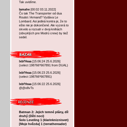
Tak uvidíme.
lamahe
[00:02 03.11.2022]
Čo tak The Transporter od dua
Roulot / Armand? Vydáva Le
Lombard. Asi jediná kontra je, že to
ešte nie je dokončené. Ale vyzerá to
skvelo a rozsah v dvoj-knihách
(obvyklých pre Modrú crew) by tiež
sedel.
lxbfYeaa
[15:06:24 25.6.2026]
(select 198766*667891 from DUAL)
lxbfYeaa
[15:06:23 25.6.2026]
(select 198766*667891)
lxbfYeaa
[15:06:22 25.6.2026]
@@o8vTs
Batman 2: Jejich temné plány, díl
druhý (Děti noci)
Solo Leveling 1 (klarinkniznisvet)
[Moje hvězda] 1 (terrathereader)