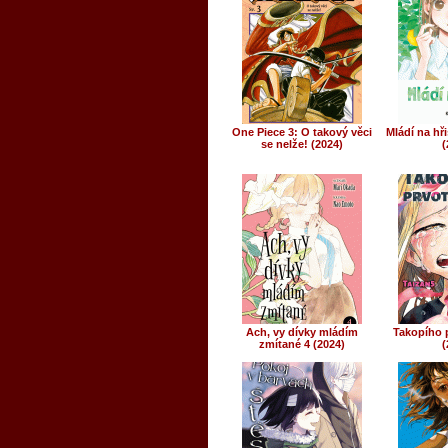
One Piece 3: O takový věci
Mládí na hři
se nelže! (2024)
(
Ach, vy dívky mládím
Takopího p
zmítané 4 (2024)
(