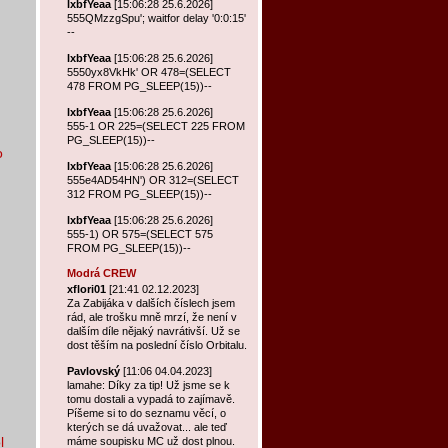
lxbfYeaa
[15:06:28 25.6.2026]
555QMzzgSpu'; waitfor delay '0:0:15'
--
lxbfYeaa
[15:06:28 25.6.2026]
5550yx8VkHk' OR 478=(SELECT
478 FROM PG_SLEEP(15))--
lxbfYeaa
[15:06:28 25.6.2026]
555-1 OR 225=(SELECT 225 FROM
PG_SLEEP(15))--
o
lxbfYeaa
[15:06:28 25.6.2026]
555e4AD54HN') OR 312=(SELECT
312 FROM PG_SLEEP(15))--
lxbfYeaa
[15:06:28 25.6.2026]
555-1) OR 575=(SELECT 575
FROM PG_SLEEP(15))--
Modrá CREW
xflori01
[21:41 02.12.2023]
Za Zabijáka v dalších číslech jsem
rád, ale trošku mně mrzí, že není v
dalším díle nějaký navrátivší. Už se
dost těším na poslední číslo Orbitalu.
Pavlovský
[11:06 04.04.2023]
lamahe: Díky za tip! Už jsme se k
tomu dostali a vypadá to zajímavě.
Píšeme si to do seznamu věcí, o
kterých se dá uvažovat... ale teď
l
máme soupisku MC už dost plnou.