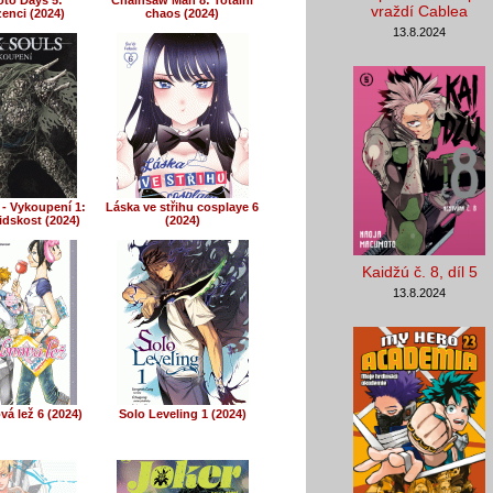
to Days 5:
Chainsaw Man 8: Totální
vraždí Cablea
enci (2024)
chaos (2024)
13.8.2024
 - Vykoupení 1:
Láska ve střihu cosplaye 6
idskost (2024)
(2024)
Kaidžú č. 8, díl 5
13.8.2024
á lež 6 (2024)
Solo Leveling 1 (2024)