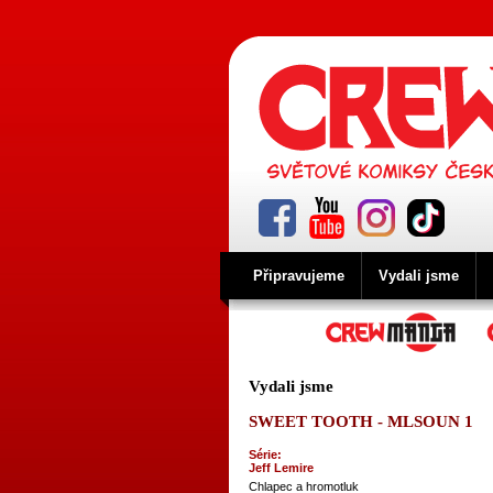
Připravujeme
Vydali jsme
Vydali jsme
SWEET TOOTH - MLSOUN 1
Série:
Jeff Lemire
Chlapec a hromotluk