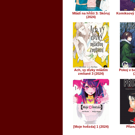
Mládí na hřišti 3: Skóruj
Komiksový 
(2024)
Ach, vy dívky mládím
Pokoj v ba
zmítané 3 (2024)
(
[Moje hvězda] 1 (2024)
Přizn