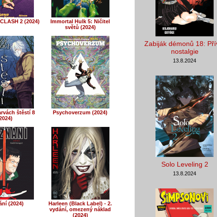
CLASH 2 (2024)
Immortal Hulk 5: Ničitel
světů (2024)
Zabiják démonů 18: Pří
nostalgie
13.8.2024
rvách štěstí 8
Psychoverzum (2024)
2024)
Solo Leveling 2
13.8.2024
ání (2024)
Harleen (Black Label) - 2.
vydání, omezený náklad
(2024)