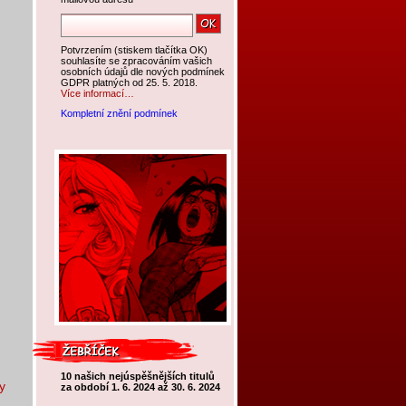
Potvrzením (stiskem tlačítka OK)
souhlasíte se zpracováním vašich
osobních údajů dle nových podmínek
GDPR platných od 25. 5. 2018.
Více informací…
Kompletní znění podmínek
10 našich nejúspěšnějších titulů
y
za období 1. 6. 2024 až 30. 6. 2024