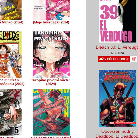
 Mariko (2024)
[Moje hvězda] 2 (2024)
Bleach 39: El Verdug
6.8.2024
e 2: Střet s
Takopího prvotní hřích 1
osádkou (2024)
(2024)
Opovrženíhodný
Deadpool 1: Deadpoo