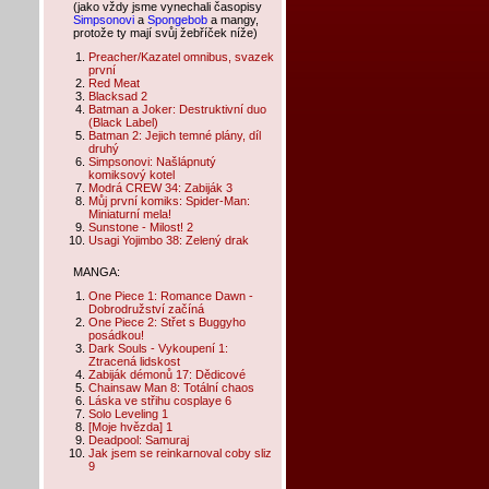
(jako vždy jsme vynechali časopisy
Simpsonovi
a
Spongebob
a mangy,
protože ty mají svůj žebříček níže)
Preacher/Kazatel omnibus, svazek
první
Red Meat
Blacksad 2
Batman a Joker: Destruktivní duo
(Black Label)
Batman 2: Jejich temné plány, díl
druhý
Simpsonovi: Našlápnutý
komiksový kotel
Modrá CREW 34: Zabiják 3
Můj první komiks: Spider-Man:
Miniaturní mela!
Sunstone - Milost! 2
Usagi Yojimbo 38: Zelený drak
MANGA:
One Piece 1: Romance Dawn -
Dobrodružství začíná
One Piece 2: Střet s Buggyho
posádkou!
Dark Souls - Vykoupení 1:
Ztracená lidskost
Zabiják démonů 17: Dědicové
Chainsaw Man 8: Totální chaos
Láska ve střihu cosplaye 6
Solo Leveling 1
[Moje hvězda] 1
Deadpool: Samuraj
Jak jsem se reinkarnoval coby sliz
9