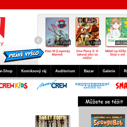
‹
29.7.2024
29.7.2024
29.7.20
Klan M (Legendy
One Piece 3: O
Mládí na hřišti 
Marvel)
takový věci se
Stojí o mě
nelže!
e-Shop
Komiksový ráj
Auditorium
Bazar
Galerie
R