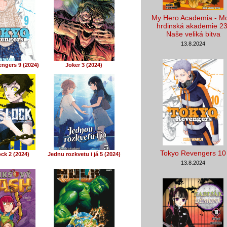
My Hero Academia - M
hrdinská akademie 23
Naše veliká bitva
13.8.2024
ngers 9 (2024)
Joker 3 (2024)
Tokyo Revengers 10
ck 2 (2024)
Jednu rozkvetu i já 5 (2024)
13.8.2024