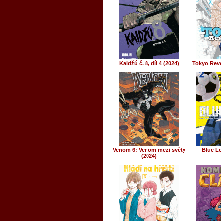
Kaidžú č. 8, díl 4 (2024)
Tokyo Reve
Venom 6: Venom mezi světy
Blue Lo
(2024)