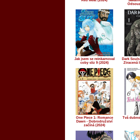
Red Meat (2024)
Sakamo
Odsouz
Jak jsem se reinkarnoval
Dark Souls
coby sliz 9 (2024)
Ztracená l
One Piece 1: Romance
Tvá dubnov
Dawn - Dobrodružství
začíná (2024)