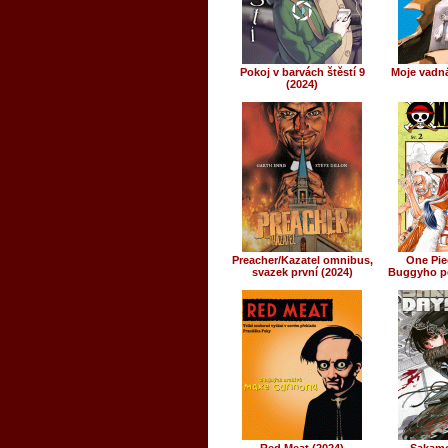
Pokoj v barvách štěstí 9
Moje vadná
(2024)
Preacher/Kazatel omnibus,
One Piec
svazek první (2024)
Buggyho p