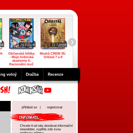
›
24
29.7.2024
22.7.2024
22.7.2024
22.7.2024
4:
Občanská hlídka
Modrá CREW 35:
Garfield 63:
Ach, vy dívky
- Moje hrdinská
Orbital 7 a 8
Sportem ke žraní
mládím zmítané 4
akademie 6:
Racionální muž
ing volný
Dražba
Recenze
přihlásit se
|
registrovat
Chcete-li od nás dostávat informační
newsletter, vyplňte zde svou
mailovou adresu