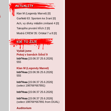
Klan M (Legendy Marvel)
[
0
]
6
Garfield 63: Sportem ke žraní
[
0
]
Ach, vy dívky mládím zmítané 4
[
0
]
Takopího prvotní hřích 2
[
0
]
Modrá CREW 35: Orbital 7 a 8
[
0
]
Vydali jsme
Pokoj v barvách štěstí 9
lxbfYeaa
[15:06:37 25.6.2026]
555
Klan M (Legendy Marvel)
lxbfYeaa
[15:06:36 25.6.2026]
555
lxbfYeaa
[15:06:37 25.6.2026]
(select 198766*667891)
lxbfYeaa
[15:06:37 25.6.2026]
lxbfYeaa
[15:06:37 25.6.2026]
(select 198766*667891 from DUAL)
Auditorium