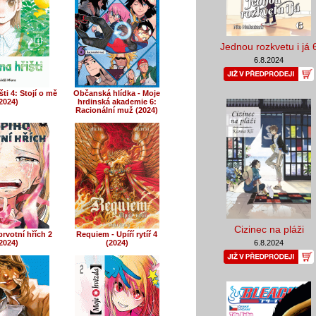
Jednou rozkvetu i já 
6.8.2024
šti 4: Stojí o mě
Občanská hlídka - Moje
2024)
hrdinská akademie 6:
Racionální muž (2024)
Cizinec na pláži
rvotní hřích 2
Requiem - Upíří rytíř 4
2024)
(2024)
6.8.2024