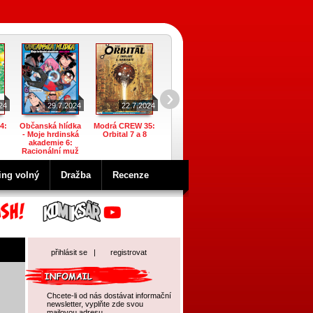
›
24
29.7.2024
22.7.2024
22.7.2024
22.7.2024
4:
Občanská hlídka
Modrá CREW 35:
Garfield 63:
Ach, vy dívky
- Moje hrdinská
Orbital 7 a 8
Sportem ke žraní
mládím zmítané 4
akademie 6:
Racionální muž
ing volný
Dražba
Recenze
přihlásit se
|
registrovat
Chcete-li od nás dostávat informační
newsletter, vyplňte zde svou
mailovou adresu