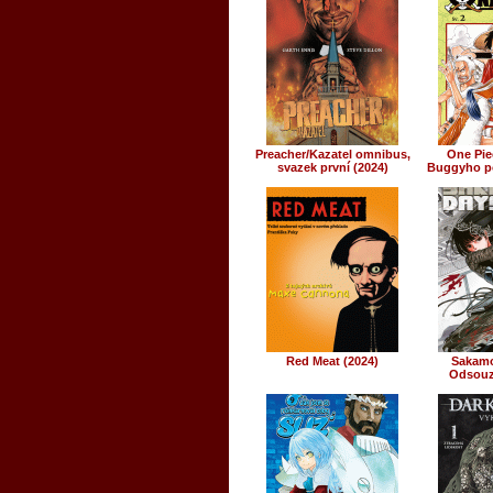
Preacher/Kazatel omnibus,
One Piec
svazek první (2024)
Buggyho p
Red Meat (2024)
Sakamo
Odsouz