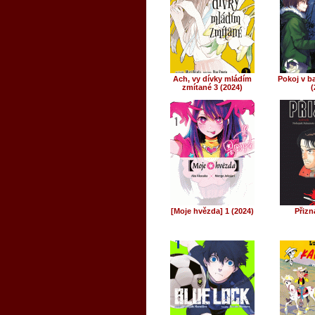
Ach, vy dívky mládím
Pokoj v ba
zmítané 3 (2024)
(
[Moje hvězda] 1 (2024)
Přizn