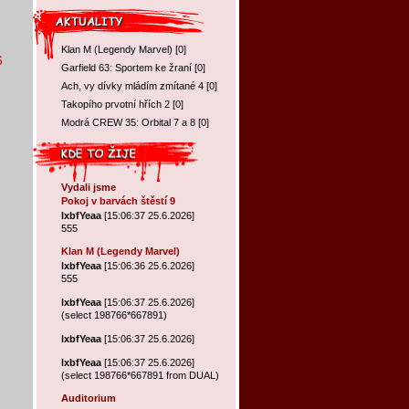
Klan M (Legendy Marvel)
[
0
]
6
Garfield 63: Sportem ke žraní
[
0
]
Ach, vy dívky mládím zmítané 4
[
0
]
Takopího prvotní hřích 2
[
0
]
Modrá CREW 35: Orbital 7 a 8
[
0
]
Vydali jsme
Pokoj v barvách štěstí 9
lxbfYeaa
[15:06:37 25.6.2026]
555
Klan M (Legendy Marvel)
lxbfYeaa
[15:06:36 25.6.2026]
555
lxbfYeaa
[15:06:37 25.6.2026]
(select 198766*667891)
lxbfYeaa
[15:06:37 25.6.2026]
lxbfYeaa
[15:06:37 25.6.2026]
(select 198766*667891 from DUAL)
Auditorium