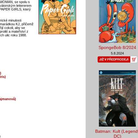
 WOMAN, se spolu s
vátorským lettererem
m PAPER GIRLS, který
rické minulosti
amarádkou KJ, přičemž
jí cokoli, aby se
rolití a mateřství z
ch ulic roku 1988.
SpongeBob 8/2024
5.8.2024
)
ris)
Najmanová)
Batman: Kult (Legend
DC)
i