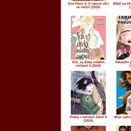
One Piece 3: O takový věci
Mládí na hři
se nelže! (2024)
(
Ach, vy dívky mládím
Takopího p
zmítané 4 (2024)
(
Pokoj v barvách štěstí 9
Moje vadná
(2024)