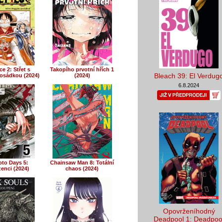
e 2: Střet s
Takopího prvotní hřích 1
Bleach 39: El Verdug
osádkou (2024)
(2024)
6.8.2024
to Days 5:
Chainsaw Man 8: Totální
enci (2024)
chaos (2024)
Opovrženíhodný
Deadpool 1: Deadpoo