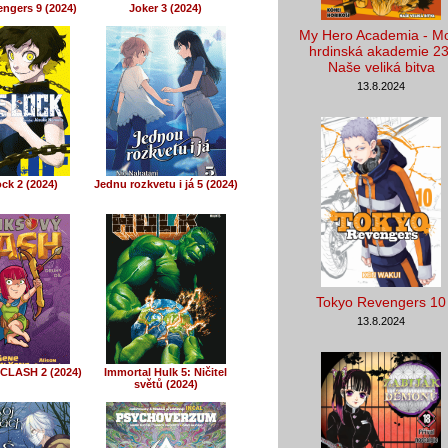
ngers 9 (2024)
Joker 3 (2024)
My Hero Academia - M
hrdinská akademie 23
Naše veliká bitva
13.8.2024
ck 2 (2024)
Jednu rozkvetu i já 5 (2024)
Tokyo Revengers 10
13.8.2024
CLASH 2 (2024)
Immortal Hulk 5: Ničitel
světů (2024)