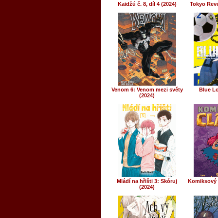
Kaidžú č. 8, díl 4 (2024)
Tokyo Reve
Venom 6: Venom mezi světy
Blue Lo
(2024)
Mládí na hřišti 3: Skóruj
Komiksový 
(2024)