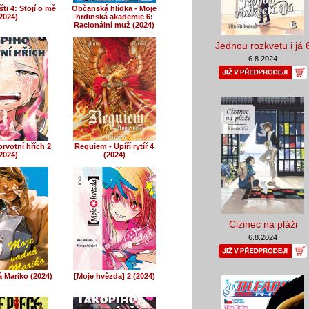
šti 4: Stojí o mě
Občanská hlídka - Moje
2024)
hrdinská akademie 6:
Racionální muž (2024)
Jednou rozkvetu i já 
6.8.2024
rvotní hřích 2
Requiem - Upíří rytíř 4
2024)
(2024)
Cizinec na pláži
6.8.2024
 Mariko (2024)
[Moje hvězda] 2 (2024)