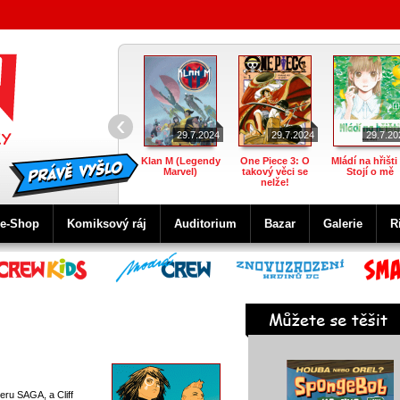
‹
29.7.2024
29.7.2024
29.7.20
Klan M (Legendy
One Piece 3: O
Mládí na hřišti 
Marvel)
takový věci se
Stojí o mě
nelže!
e-Shop
Komiksový ráj
Auditorium
Bazar
Galerie
R
eru SAGA, a Cliff