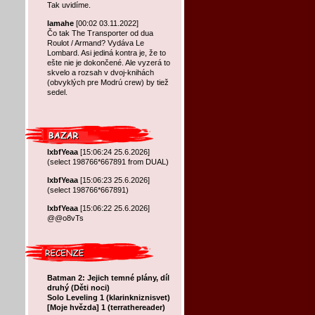
Tak uvidíme.
lamahe
[00:02 03.11.2022]
Čo tak The Transporter od dua
Roulot / Armand? Vydáva Le
Lombard. Asi jediná kontra je, že to
ešte nie je dokončené. Ale vyzerá to
skvelo a rozsah v dvoj-knihách
(obvyklých pre Modrú crew) by tiež
sedel.
lxbfYeaa
[15:06:24 25.6.2026]
(select 198766*667891 from DUAL)
lxbfYeaa
[15:06:23 25.6.2026]
(select 198766*667891)
lxbfYeaa
[15:06:22 25.6.2026]
@@o8vTs
Batman 2: Jejich temné plány, díl
druhý (Děti noci)
Solo Leveling 1 (klarinkniznisvet)
[Moje hvězda] 1 (terrathereader)