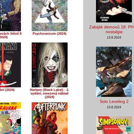
Zabiják démonů 18: Pří
nostalgie
rvách štěstí 8
Psychoverzum (2024)
2024)
13.8.2024
ání (2024)
Harleen (Black Label) - 2.
vydání, omezený náklad
(2024)
Solo Leveling 2
13.8.2024