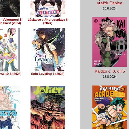
vraždí Cablea
13.8.2024
 - Vykoupení 1:
Láska ve střihu cosplaye 6
idskost (2024)
(2024)
Kaidžú č. 8, díl 5
á lež 6 (2024)
Solo Leveling 1 (2024)
13.8.2024