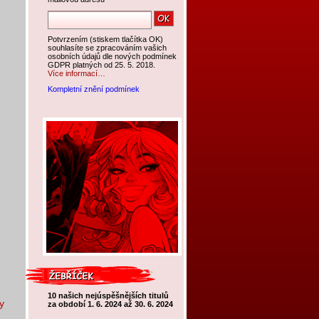
Potvrzením (stiskem tlačítka OK)
souhlasíte se zpracováním vašich
osobních údajů dle nových podmínek
GDPR platných od 25. 5. 2018.
Více informací…
Kompletní znění podmínek
10 našich nejúspěšnějších titulů
y
za období 1. 6. 2024 až 30. 6. 2024