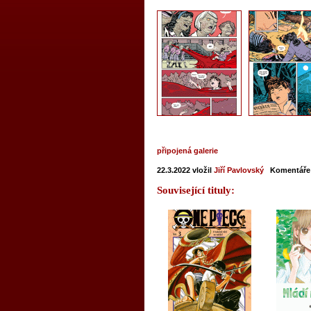
připojená galerie
22.3.2022
vložil
Jiří Pavlovský
Komentáře
Související tituly: