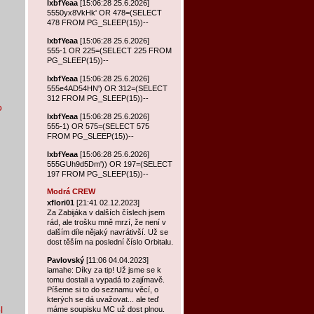
lxbfYeaa
[15:06:28 25.6.2026]
5550yx8VkHk' OR 478=(SELECT
478 FROM PG_SLEEP(15))--
lxbfYeaa
[15:06:28 25.6.2026]
555-1 OR 225=(SELECT 225 FROM
PG_SLEEP(15))--
lxbfYeaa
[15:06:28 25.6.2026]
555e4AD54HN') OR 312=(SELECT
312 FROM PG_SLEEP(15))--
o
lxbfYeaa
[15:06:28 25.6.2026]
555-1) OR 575=(SELECT 575
FROM PG_SLEEP(15))--
lxbfYeaa
[15:06:28 25.6.2026]
555GUh9d5Dm')) OR 197=(SELECT
197 FROM PG_SLEEP(15))--
Modrá CREW
xflori01
[21:41 02.12.2023]
Za Zabijáka v dalších číslech jsem
rád, ale trošku mně mrzí, že není v
dalším díle nějaký navrátivší. Už se
dost těším na poslední číslo Orbitalu.
Pavlovský
[11:06 04.04.2023]
lamahe: Díky za tip! Už jsme se k
tomu dostali a vypadá to zajímavě.
Píšeme si to do seznamu věcí, o
kterých se dá uvažovat... ale teď
l
máme soupisku MC už dost plnou.