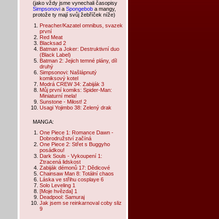
(jako vždy jsme vynechali časopisy
Simpsonovi
a
Spongebob
a mangy,
protože ty mají svůj žebříček níže)
Preacher/Kazatel omnibus, svazek
první
Red Meat
Blacksad 2
Batman a Joker: Destruktivní duo
(Black Label)
Batman 2: Jejich temné plány, díl
druhý
Simpsonovi: Našlápnutý
komiksový kotel
Modrá CREW 34: Zabiják 3
Můj první komiks: Spider-Man:
Miniaturní mela!
Sunstone - Milost! 2
Usagi Yojimbo 38: Zelený drak
MANGA:
One Piece 1: Romance Dawn -
Dobrodružství začíná
One Piece 2: Střet s Buggyho
posádkou!
Dark Souls - Vykoupení 1:
Ztracená lidskost
Zabiják démonů 17: Dědicové
Chainsaw Man 8: Totální chaos
Láska ve střihu cosplaye 6
Solo Leveling 1
[Moje hvězda] 1
Deadpool: Samuraj
Jak jsem se reinkarnoval coby sliz
9