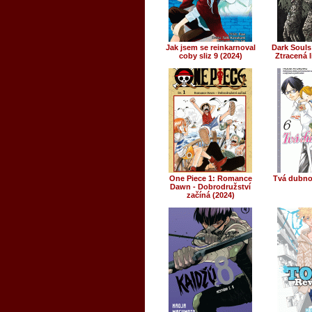
Jak jsem se reinkarnoval
Dark Souls
coby sliz 9 (2024)
Ztracená l
One Piece 1: Romance
Tvá dubnov
Dawn - Dobrodružství
začíná (2024)