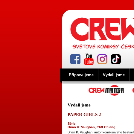
Připravujeme
Vydali jsme
Vydali jsme
PAPER GIRLS 2
Série:
Brian K. Vaughan, Cliff Chiang
Brian K. Vaughan, autor komiksového bestsell