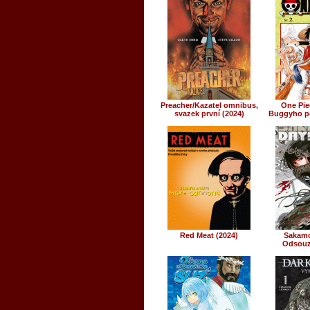
Preacher/Kazatel omnibus,
One Piec
svazek první (2024)
Buggyho p
Red Meat (2024)
Sakamo
Odsouz