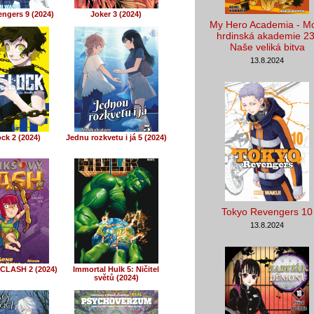
ngers 9 (2024)
Joker 3 (2024)
My Hero Academia - M
hrdinská akademie 23
Naše veliká bitva
13.8.2024
ck 2 (2024)
Jednu rozkvetu i já 5 (2024)
Tokyo Revengers 10
13.8.2024
CLASH 2 (2024)
Immortal Hulk 5: Ničitel
světů (2024)