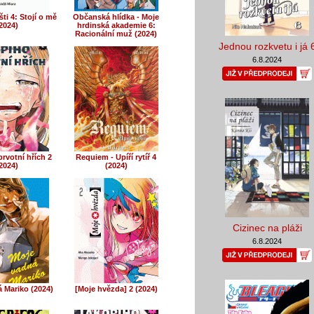
šti 4: Stojí o mě
Občanská hlídka - Moje
2024)
hrdinská akademie 6:
Racionální muž (2024)
Jednou rozkvetu i já 
6.8.2024
rvotní hřích 2
Requiem - Upíří rytíř 4
2024)
(2024)
Cizinec na pláži
6.8.2024
 Mariko (2024)
[Moje hvězda] 2 (2024)