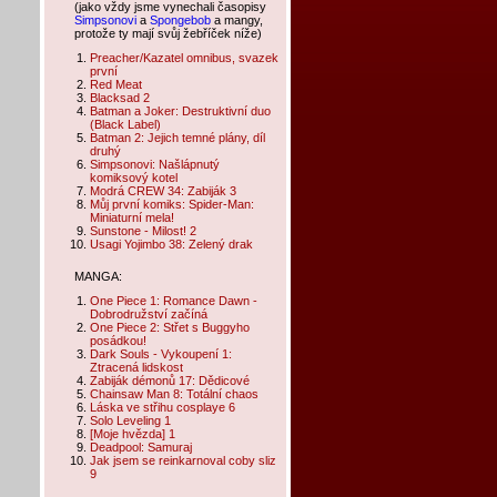
(jako vždy jsme vynechali časopisy
Simpsonovi
a
Spongebob
a mangy,
protože ty mají svůj žebříček níže)
Preacher/Kazatel omnibus, svazek
první
Red Meat
Blacksad 2
Batman a Joker: Destruktivní duo
(Black Label)
Batman 2: Jejich temné plány, díl
druhý
Simpsonovi: Našlápnutý
komiksový kotel
Modrá CREW 34: Zabiják 3
Můj první komiks: Spider-Man:
Miniaturní mela!
Sunstone - Milost! 2
Usagi Yojimbo 38: Zelený drak
MANGA:
One Piece 1: Romance Dawn -
Dobrodružství začíná
One Piece 2: Střet s Buggyho
posádkou!
Dark Souls - Vykoupení 1:
Ztracená lidskost
Zabiják démonů 17: Dědicové
Chainsaw Man 8: Totální chaos
Láska ve střihu cosplaye 6
Solo Leveling 1
[Moje hvězda] 1
Deadpool: Samuraj
Jak jsem se reinkarnoval coby sliz
9