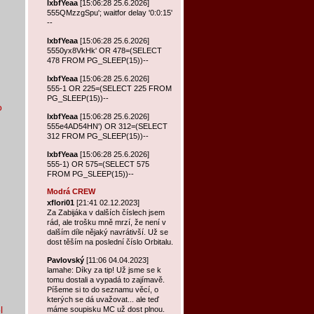
lxbfYeaa
[15:06:28 25.6.2026]
555QMzzgSpu'; waitfor delay '0:0:15'
--
lxbfYeaa
[15:06:28 25.6.2026]
5550yx8VkHk' OR 478=(SELECT
478 FROM PG_SLEEP(15))--
lxbfYeaa
[15:06:28 25.6.2026]
555-1 OR 225=(SELECT 225 FROM
PG_SLEEP(15))--
o
lxbfYeaa
[15:06:28 25.6.2026]
555e4AD54HN') OR 312=(SELECT
312 FROM PG_SLEEP(15))--
lxbfYeaa
[15:06:28 25.6.2026]
555-1) OR 575=(SELECT 575
FROM PG_SLEEP(15))--
Modrá CREW
xflori01
[21:41 02.12.2023]
Za Zabijáka v dalších číslech jsem
rád, ale trošku mně mrzí, že není v
dalším díle nějaký navrátivší. Už se
dost těším na poslední číslo Orbitalu.
Pavlovský
[11:06 04.04.2023]
lamahe: Díky za tip! Už jsme se k
tomu dostali a vypadá to zajímavě.
Píšeme si to do seznamu věcí, o
kterých se dá uvažovat... ale teď
l
máme soupisku MC už dost plnou.