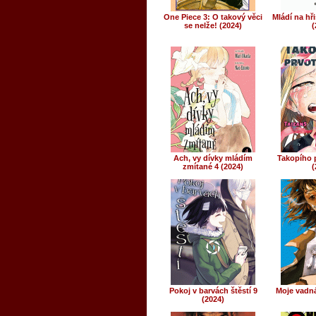
One Piece 3: O takový věci
Mládí na hři
se nelže! (2024)
(
Ach, vy dívky mládím
Takopího p
zmítané 4 (2024)
(
Pokoj v barvách štěstí 9
Moje vadná
(2024)