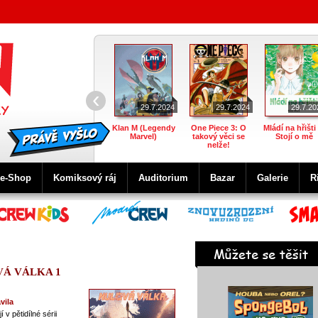
‹
29.7.2024
29.7.2024
29.7.20
Klan M (Legendy
One Piece 3: O
Mládí na hřišti 
Marvel)
takový věci se
Stojí o mě
nelže!
e-Shop
Komiksový ráj
Auditorium
Bazar
Galerie
R
VÁ VÁLKA 1
vila
v pětidílné sérii