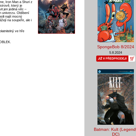
ne, Iron Man a Shuri z
trově, který je
t jen jediná věc –
m univerzu. Oblíbení
sili najít mocný
žejí na soupeře, ale i
latnitelný ve hře
OBLEK.
SpongeBob 8/2024
5.8.2024
Batman: Kult (Legend
DC)