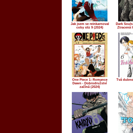
Jak jsem se reinkarnoval
Dark Souls
coby sliz 9 (2024)
Ztracená l
One Piece 1: Romance
Tvá dubnov
Dawn - Dobrodružství
začíná (2024)