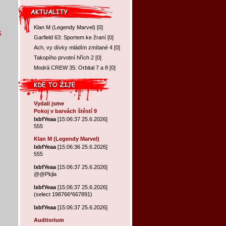
Klan M (Legendy Marvel)
[
0
]
6
Garfield 63: Sportem ke žraní
[
0
]
Ach, vy dívky mládím zmítané 4
[
0
]
Takopího prvotní hřích 2
[
0
]
Modrá CREW 35: Orbital 7 a 8
[
0
]
Vydali jsme
Pokoj v barvách štěstí 9
lxbfYeaa
[15:06:37 25.6.2026]
555
Klan M (Legendy Marvel)
lxbfYeaa
[15:06:36 25.6.2026]
555
lxbfYeaa
[15:06:37 25.6.2026]
@@Pkjla
lxbfYeaa
[15:06:37 25.6.2026]
(select 198766*667891)
lxbfYeaa
[15:06:37 25.6.2026]
Auditorium