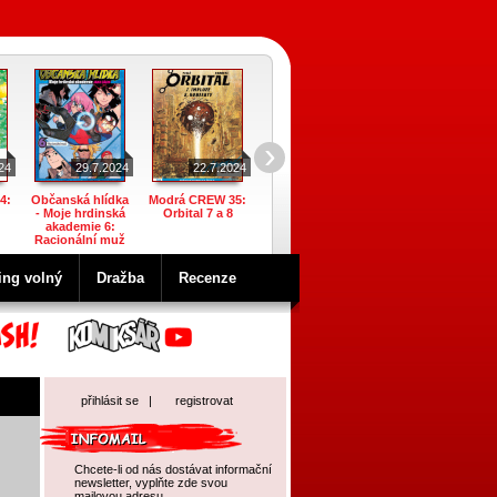
›
24
29.7.2024
22.7.2024
22.7.2024
22.7.2024
4:
Občanská hlídka
Modrá CREW 35:
Garfield 63:
Ach, vy dívky
- Moje hrdinská
Orbital 7 a 8
Sportem ke žraní
mládím zmítané 4
akademie 6:
Racionální muž
ing volný
Dražba
Recenze
přihlásit se
|
registrovat
Chcete-li od nás dostávat informační
newsletter, vyplňte zde svou
mailovou adresu