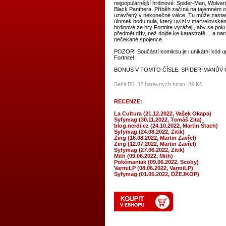
nejpopulárnější hrdinové: Spider-Man, Wolveri
Black Panthera. Příběh začíná na tajemném os
uzavřený v nekonečné válce. Tu může zastavi
úlomek bodu nula, který uvízl v marvelovské
hrdinové ze hry Fortnite vyrážejí, aby se poku
předmět dřív, než dojde ke katastrofě… a nará
nečekané spojence.
POZOR! Součástí komiksu je i unikátní kód up
Fortnite!
BONUS V TOMTO ČÍSLE: SPIDER-MANŮV 
Sešit B5, 32 barevných stran, 89 Kč
RECENZE:
La Cultura (21.12.2022, Vašek Okapa)
Syfymag (30.11.2022, Tomáš Zita)
blog.nerdi.cz (24.10.2022, Martin Štach)
Syfymag (24.08.2022, Zitik)
Zing (16.08.2022, Martin Zavřel)
Zing (12.07.2022, Martin Zavřel)
Syfymag (27.06.2022, Zitik)
Mith (09.06.2022, Mith)
Pokémaniak (09.06.2022, Scoby)
VarmiLP (08.06.2022, VarmiLP)
Syfymag (01.05.2022, DŽEJKOP)