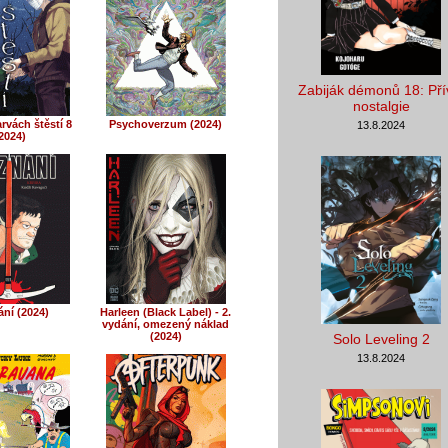
Zabiják démonů 18: Pří
nostalgie
rvách štěstí 8
Psychoverzum (2024)
13.8.2024
2024)
ání (2024)
Harleen (Black Label) - 2.
vydání, omezený náklad
(2024)
Solo Leveling 2
13.8.2024