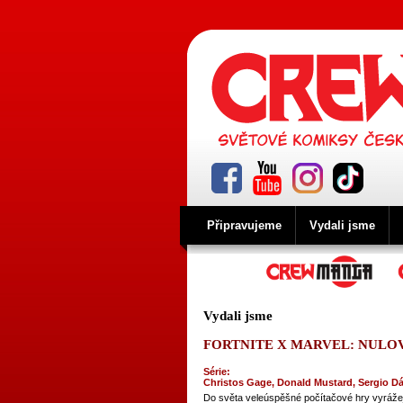
Připravujeme
Vydali jsme
Vydali jsme
FORTNITE X MARVEL: NULO
Série:
Christos Gage, Donald Mustard, Sergio Dá
Do světa veleúspěšné počítačové hry vyrážejí 