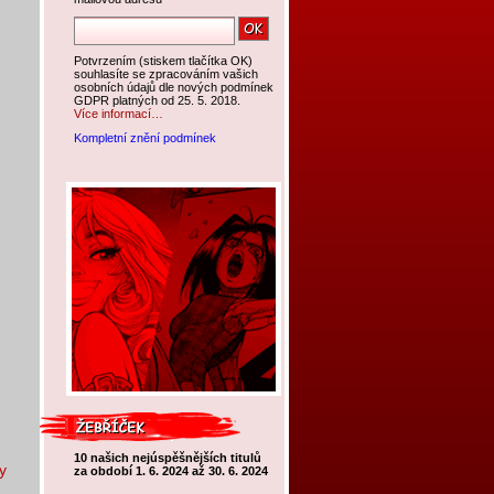
Potvrzením (stiskem tlačítka OK)
souhlasíte se zpracováním vašich
osobních údajů dle nových podmínek
GDPR platných od 25. 5. 2018.
Více informací…
Kompletní znění podmínek
10 našich nejúspěšnějších titulů
y
za období 1. 6. 2024 až 30. 6. 2024