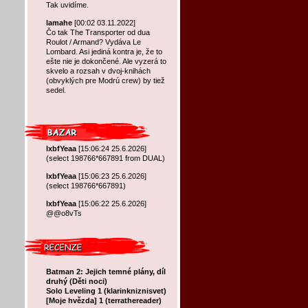
Tak uvidíme.
lamahe
[00:02 03.11.2022]
Čo tak The Transporter od dua
Roulot / Armand? Vydáva Le
Lombard. Asi jediná kontra je, že to
ešte nie je dokončené. Ale vyzerá to
skvelo a rozsah v dvoj-knihách
(obvyklých pre Modrú crew) by tiež
sedel.
lxbfYeaa
[15:06:24 25.6.2026]
(select 198766*667891 from DUAL)
lxbfYeaa
[15:06:23 25.6.2026]
(select 198766*667891)
lxbfYeaa
[15:06:22 25.6.2026]
@@o8vTs
Batman 2: Jejich temné plány, díl
druhý (Děti noci)
Solo Leveling 1 (klarinkniznisvet)
[Moje hvězda] 1 (terrathereader)