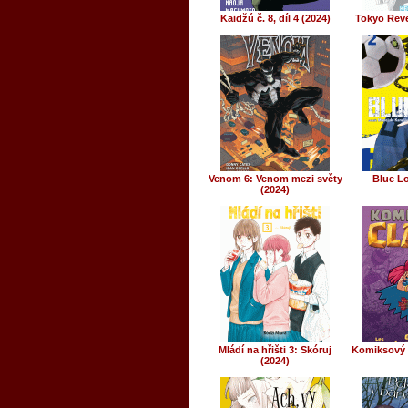
Kaidžú č. 8, díl 4 (2024)
Tokyo Reve
Venom 6: Venom mezi světy
Blue Lo
(2024)
Mládí na hřišti 3: Skóruj
Komiksový 
(2024)