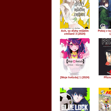
Ach, vy dívky mládím
Pokoj v ba
zmítané 3 (2024)
(
[Moje hvězda] 1 (2024)
Přizn