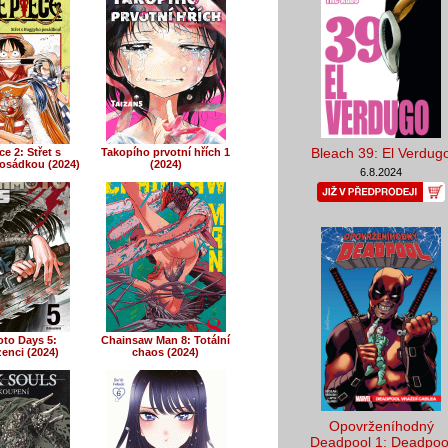
Bleach 39: El Verdug
e 2: Střet s
Takopího prvotní hřích 1
osádkou (2024)
(2024)
6.8.2024
to Days 5:
Chainsaw Man 8: Totální
enci (2024)
chaos (2024)
Opovrženíhodný
Deadpool 1: Deadpoo