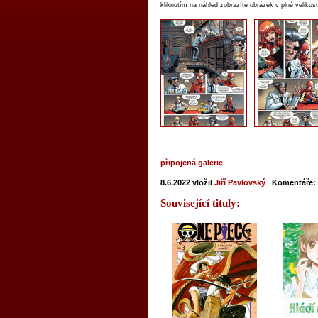
kliknutím na náhled zobrazíte obrázek v plné velikost
připojená galerie
8.6.2022
vložil
Jiří Pavlovský
Komentáře:
Související tituly: