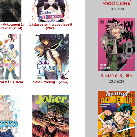
vraždí Cablea
13.8.2024
 - Vykoupení 1:
Láska ve střihu cosplaye 6
idskost (2024)
(2024)
Kaidžú č. 8, díl 5
13.8.2024
á lež 6 (2024)
Solo Leveling 1 (2024)