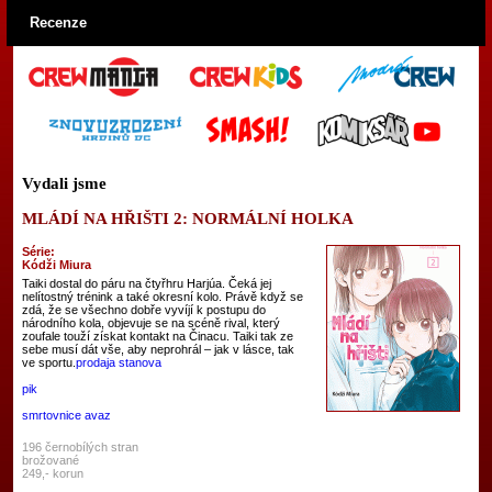
Recenze
Vydali jsme
MLÁDÍ NA HŘIŠTI 2: NORMÁLNÍ HOLKA
Série:
Kódži Miura
Taiki dostal do páru na čtyřhru Harjúa. Čeká jej
nelítostný trénink a také okresní kolo. Právě když se
zdá, že se všechno dobře vyvíjí k postupu do
národního kola, objevuje se na scéně rival, který
zoufale touží získat kontakt na Činacu. Taiki tak ze
sebe musí dát vše, aby neprohrál – jak v lásce, tak
ve sportu.
prodaja stanova
pik
smrtovnice avaz
196 černobílých stran
brožované
249,- korun