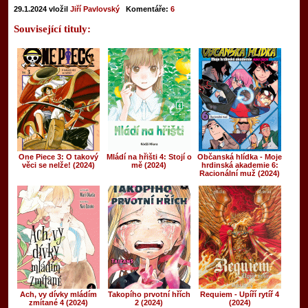
29.1.2024
vložil
Jiří Pavlovský
Komentáře:
6
Související tituly:
One Piece 3: O takový
Mládí na hřišti 4: Stojí o
Občanská hlídka - Moje
věci se nelže! (2024)
mě (2024)
hrdinská akademie 6:
Racionální muž (2024)
Ach, vy dívky mládím
Takopího prvotní hřích
Requiem - Upíří rytíř 4
zmítané 4 (2024)
2 (2024)
(2024)