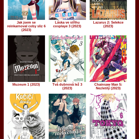
Jak jsem se
Láska ve střihu
Lazarus 2: Selekce
reinkarnoval coby sliz 6
cosplaye 3 (2023)
(2023)
(2023)
Muzeum 1 (2023)
Tvá dubnová lež 3
Chainsaw Man 5:
(2023)
Nezletilý (2023)