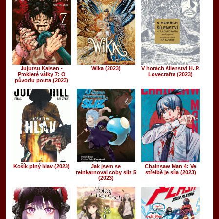
Jujutsu Kaisen -
Wika (2023)
V horách šílenství H. P.
Prokleté války 7: O
Lovecrafta (2023)
původu pouta (2023)
Košík plný hlav (2023)
Jak jsem se
Chainsaw Man 4: Ve
reinkarnoval coby sliz 5
střelbě je síla (2023)
(2023)