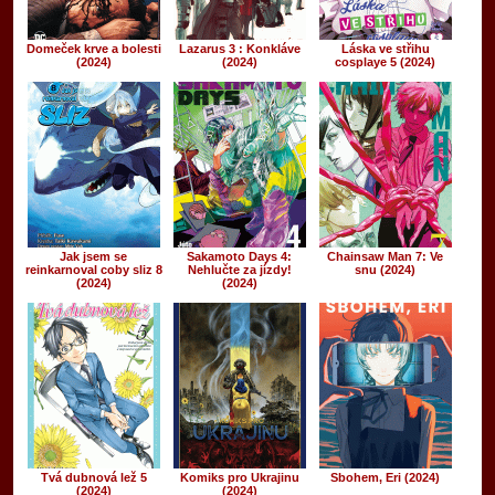
Domeček krve a bolesti
Lazarus 3 : Konkláve
Láska ve střihu
(2024)
(2024)
cosplaye 5 (2024)
Jak jsem se
Sakamoto Days 4:
Chainsaw Man 7: Ve
reinkarnoval coby sliz 8
Nehlučte za jízdy!
snu (2024)
(2024)
(2024)
Tvá dubnová lež 5
Komiks pro Ukrajinu
Sbohem, Eri (2024)
(2024)
(2024)