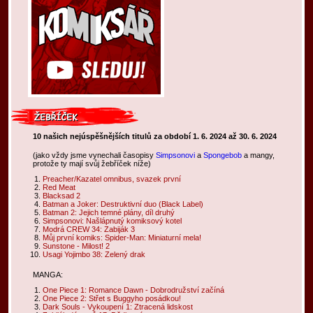
10 našich nejúspěšnějších titulů za období 1. 6. 2024 až 30. 6. 2024
(jako vždy jsme vynechali časopisy
Simpsonovi
a
Spongebob
a mangy,
protože ty mají svůj žebříček níže)
Preacher/Kazatel omnibus, svazek první
Red Meat
Blacksad 2
Batman a Joker: Destruktivní duo (Black Label)
Batman 2: Jejich temné plány, díl druhý
Simpsonovi: Našlápnutý komiksový kotel
Modrá CREW 34: Zabiják 3
Můj první komiks: Spider-Man: Miniaturní mela!
Sunstone - Milost! 2
Usagi Yojimbo 38: Zelený drak
MANGA:
One Piece 1: Romance Dawn - Dobrodružství začíná
One Piece 2: Střet s Buggyho posádkou!
Dark Souls - Vykoupení 1: Ztracená lidskost