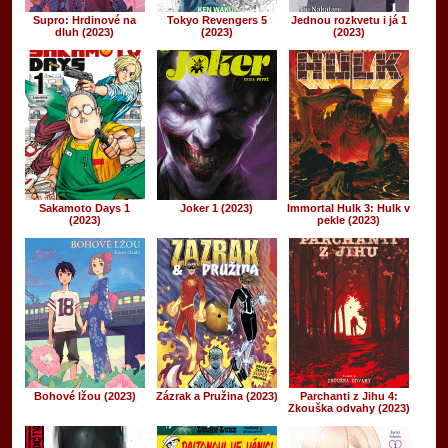
Supro: Hrdinové na
Tokyo Revengers 5
Jednou rozkvetu i já 1
dluh (2023)
(2023)
(2023)
Sakamoto Days 1
Joker 1 (2023)
Immortal Hulk 3: Hulk v
(2023)
pekle (2023)
Bohové lžou (2023)
Zázrak a Pružina (2023)
Parchanti z Jihu 4:
Zkouška odvahy (2023)