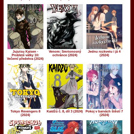
Jujutsu Kaisen -
Venom: Smrtonosný
Jednu rozkvetu i já 4
Prokleté války 10:
ochránce (2024)
(2024)
Večerní předehra (2024)
Tokyo Revengers 8
Kaidžú č. 8, díl 3 (2024)
Pokoj v barvách štěstí 7
(2024)
(2024)