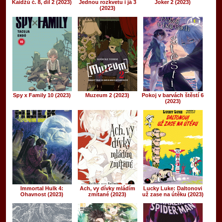
Kaidžú č. 8, díl 2 (2023)
Jednou rozkvetu i já 3
Joker 2 (2023)
(2023)
Spy x Family 10 (2023)
Muzeum 2 (2023)
Pokoj v barvách štěstí 6
(2023)
Immortal Hulk 4:
Ach, vy dívky mládím
Lucky Luke: Daltonovi
Ohavnost (2023)
zmítané (2023)
už zase na útěku (2023)