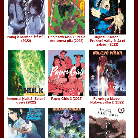
Pokoj v barvách štěstí 2
Chainsaw Man 1: Pes a
Jujutsu Kaisen -
(2022)
motorová pila (2022)
Prokleté války 4: Já tě
zabiju! (2022)
Immortal Hulk 2: Zelené
Paper Girls 3 (2022)
Fortnite x Marvel:
dveře (2022)
Nulová válka 2 (2022)