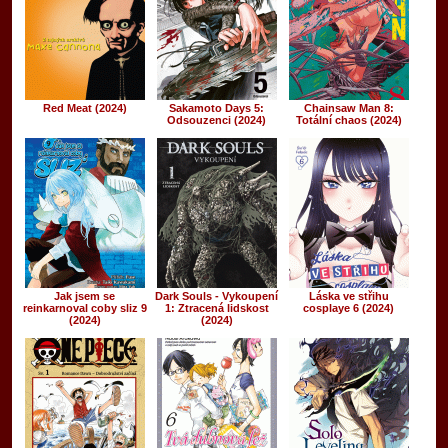
Red Meat (2024)
Sakamoto Days 5:
Chainsaw Man 8:
Odsouzenci (2024)
Totální chaos (2024)
Jak jsem se
Dark Souls - Vykoupení
Láska ve střihu
reinkarnoval coby sliz 9
1: Ztracená lidskost
cosplaye 6 (2024)
(2024)
(2024)