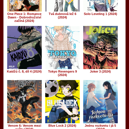
One Piece 1: Romance
Tvá dubnová lež 6
Solo Leveling 1 (2024)
Dawn - Dobrodružství
(2024)
začíná (2024)
Kaidžú č. 8, díl 4 (2024)
Tokyo Revengers 9
Joker 3 (2024)
(2024)
Venom 6: Venom mezi
Blue Lock 2 (2024)
Jednu rozkvetu i já 5