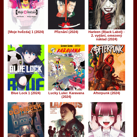
[Moje hvězda] 1 (2024)
Přiznání (2024)
Harleen (Black Label) -
2. vydání, omezený
náklad (2024)
Blue Lock 1 (2024)
Lucky Luke: Karavana
Afterpunk (2024)
(2024)