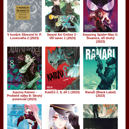
V horách šílenství H. P.
Sword Art Online 3 -
Amazing Spider-Man 5:
Lovecrafta 2 (2023)
Vílí tanec 1 (2023)
Štvanice, díl druhý
(2023)
Jujutsu Kaisen -
Kaidžú č. 8, díl 1 (2023)
Ranaři (Black Label)
Prokleté války 8: Skrytý
(2023)
potenciál (2023)