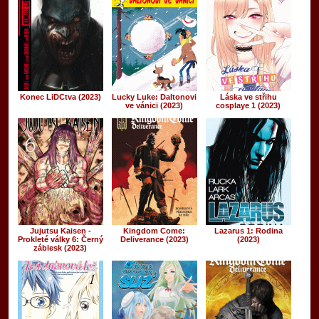
Konec LiDCtva (2023)
Lucky Luke: Daltonovi
Láska ve střihu
ve vánici (2023)
cosplaye 1 (2023)
Jujutsu Kaisen -
Kingdom Come:
Lazarus 1: Rodina
Prokleté války 6: Černý
Deliverance (2023)
(2023)
záblesk (2023)