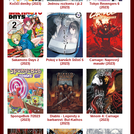
Kočičí deníky (2023)
Jednou rozkvetu i já 2
Tokyo Revengers 6
(2023)
(2023)
Sakamoto Days 2
Pokoj v barvách štěstí 5
Carnage: Naprostý
(2023)
(2023)
masakr (2023)
SpongeBob 7/2023
Diablo - Legendy o
Venom 4: Carnage
(2023)
barbarovi: Bul-Kathos
(2023)
(2023)