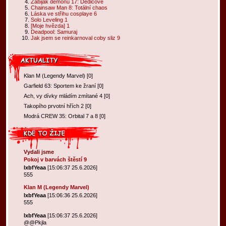
Zabiják démonů 17: Dědicové
Chainsaw Man 8: Totální chaos
Láska ve střihu cosplaye 6
Solo Leveling 1
[Moje hvězda] 1
Deadpool: Samuraj
Jak jsem se reinkarnoval coby sliz 9
Klan M (Legendy Marvel)
[
0
]
Garfield 63: Sportem ke žraní
[
0
]
Ach, vy dívky mládím zmítané 4
[
0
]
Takopího prvotní hřích 2
[
0
]
Modrá CREW 35: Orbital 7 a 8
[
0
]
Vydali jsme
Pokoj v barvách štěstí 9
lxbfYeaa
[15:06:37 25.6.2026]
555
Klan M (Legendy Marvel)
lxbfYeaa
[15:06:36 25.6.2026]
555
lxbfYeaa
[15:06:37 25.6.2026]
@@Pkjla