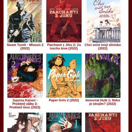
Sweet Tooth - Mlsoun 2
Parchanti z Jihu 2: Za
Chci sníst tvoji slinivku
(2022)
trochu krve (2022)
(2022)
Jujutsu Kaisen -
Paper Girls 2 (2022)
Immortal Hulk 1: Nebo
Prokleté války 2:
je obojím? (2022)
Prokleté lůno (2022)