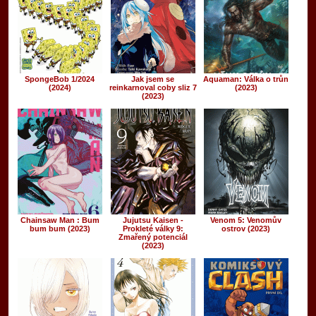
SpongeBob 1/2024
Jak jsem se
Aquaman: Válka o trůn
(2024)
reinkarnoval coby sliz 7
(2023)
(2023)
Chainsaw Man : Bum
Jujutsu Kaisen -
Venom 5: Venomův
bum bum (2023)
Prokleté války 9:
ostrov (2023)
Zmařený potenciál
(2023)