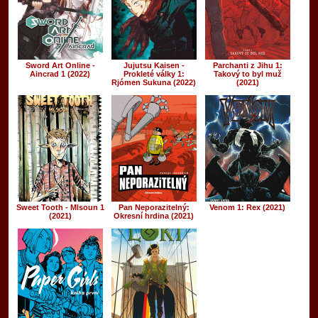
Sword Art Online -
Jujutsu Kaisen -
Parchanti z Jihu 1:
Aincrad 1 (2022)
Prokleté války 1:
Takový to byl muž
Rjómen Sukuna (2022)
(2021)
Sweet Tooth - Mlsoun 1
Pan Neporazitelný:
Venom 1: Rex (2021)
(2021)
Okresní hrdina (2021)