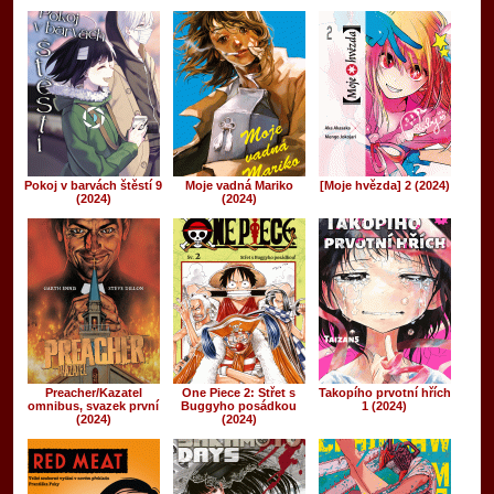
Pokoj v barvách štěstí 9
Moje vadná Mariko
[Moje hvězda] 2 (2024)
(2024)
(2024)
Preacher/Kazatel
One Piece 2: Střet s
Takopího prvotní hřích
omnibus, svazek první
Buggyho posádkou
1 (2024)
(2024)
(2024)