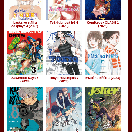
Láska ve střihu
Tvá dubnová lež 4
Komiksový CLASH 1
cosplaye 4 (2023)
(2023)
(2023)
Sakamoto Days 3
Tokyo Revengers 7
Mládí na hřišti 1 (2023)
(2023)
(2023)