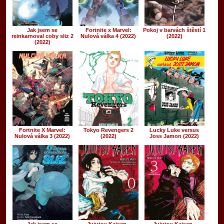
Jak jsem se
Fortnite x Marvel:
Pokoj v barvách štěstí 1
reinkarnoval coby sliz 2
Nulová válka 4 (2022)
(2022)
(2022)
Fortnite X Marvel:
Tokyo Revengers 2
Lucky Luke versus
Nulová válka 3 (2022)
(2022)
Joss Jamon (2022)