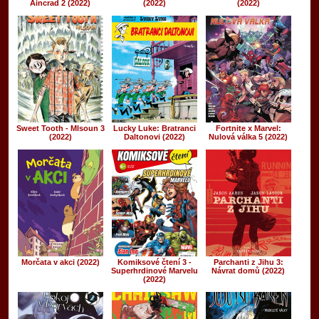
Aincrad 2 (2022)
(2022)
(2022)
Sweet Tooth - Mlsoun 3
Lucky Luke: Bratranci
Fortnite x Marvel:
(2022)
Daltonovi (2022)
Nulová válka 5 (2022)
Morčata v akci (2022)
Komiksové čtení 3 -
Parchanti z Jihu 3:
Superhrdinové Marvelu
Návrat domů (2022)
(2022)