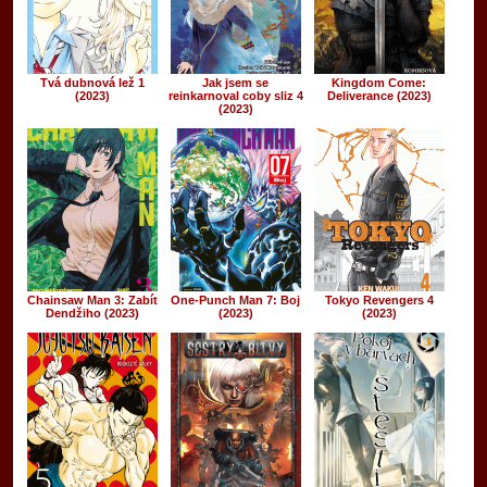
Tvá dubnová lež 1
Jak jsem se
Kingdom Come:
(2023)
reinkarnoval coby sliz 4
Deliverance (2023)
(2023)
Chainsaw Man 3: Zabít
One-Punch Man 7: Boj
Tokyo Revengers 4
Dendžiho (2023)
(2023)
(2023)