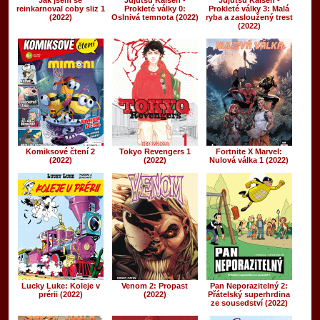
Jak jsem se
Jujutsu Kaisen -
Jujutsu Kaisen -
reinkarnoval coby sliz 1
Prokleté války 0:
Prokleté války 3: Malá
(2022)
Oslnivá temnota (2022)
ryba a zasloužený trest
(2022)
Komiksové čtení 2
Tokyo Revengers 1
Fortnite X Marvel:
(2022)
(2022)
Nulová válka 1 (2022)
Lucky Luke: Koleje v
Venom 2: Propast
Pan Neporazitelný 2:
prérii (2022)
(2022)
Přátelský superhrdina
ze sousedství (2022)