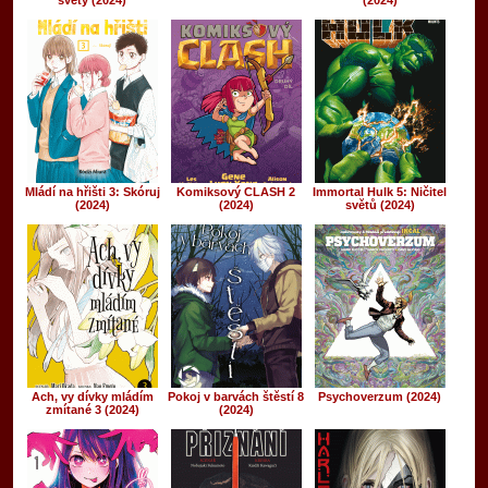
světy (2024)
(2024)
Mládí na hřišti 3: Skóruj
Komiksový CLASH 2
Immortal Hulk 5: Ničitel
(2024)
(2024)
světů (2024)
Ach, vy dívky mládím
Pokoj v barvách štěstí 8
Psychoverzum (2024)
zmítané 3 (2024)
(2024)