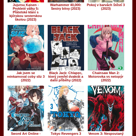
Jujutsu Kaisen -
Warhammer 40,000:
Pokoj v barvách štěstí 3
Prokleté války 5:
Sestry bitvy (2023)
(2023)
Přátelské klání s
kjótskou sesterskou
školou (2023)
Jak jsem se
Black Jack: Chlapec,
Chainsaw Man 2:
reinkarnoval coby sliz 3
který zemřel dvakrát a
Motorovka vs netopýr
(2022)
další příběhy (2022)
(2022)
Sword Art Online -
Tokyo Revengers 3
Venom 3: Nespoutaný