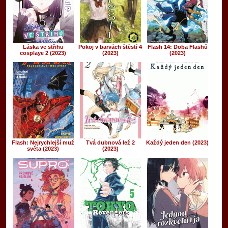
Láska ve střihu
Pokoj v barvách štěstí 4
Flash 14: Doba Flashů
cosplaye 2 (2023)
(2023)
(2023)
Flash: Nejrychlejší muž
Tvá dubnová lež 2
Každý jeden den (2023)
světa (2023)
(2023)