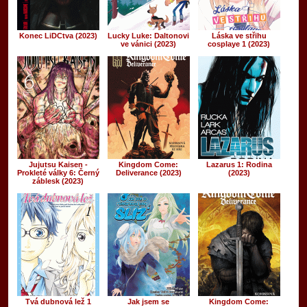
Konec LiDCtva (2023)
Lucky Luke: Daltonovi
Láska ve střihu
ve vánici (2023)
cosplaye 1 (2023)
Jujutsu Kaisen -
Kingdom Come:
Lazarus 1: Rodina
Prokleté války 6: Černý
Deliverance (2023)
(2023)
záblesk (2023)
Tvá dubnová lež 1
Jak jsem se
Kingdom Come: