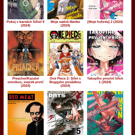
Pokoj v barvách štěstí 9
Moje vadná Mariko
[Moje hvězda] 2 (2024)
(2024)
(2024)
Preacher/Kazatel
One Piece 2: Střet s
Takopího prvotní hřích
omnibus, svazek první
Buggyho posádkou
1 (2024)
(2024)
(2024)