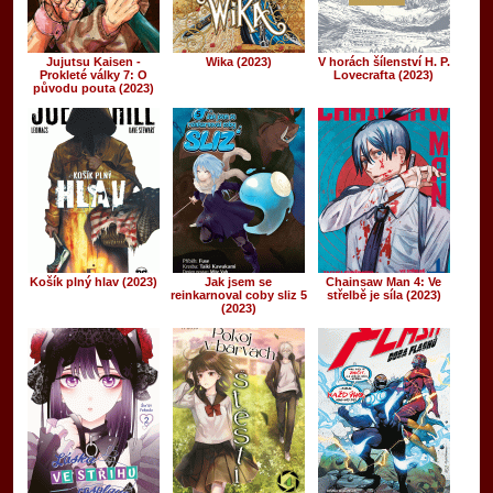
Jujutsu Kaisen -
Wika (2023)
V horách šílenství H. P.
Prokleté války 7: O
Lovecrafta (2023)
původu pouta (2023)
Košík plný hlav (2023)
Jak jsem se
Chainsaw Man 4: Ve
reinkarnoval coby sliz 5
střelbě je síla (2023)
(2023)