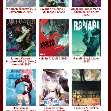
V horách šílenství H. P.
Sword Art Online 3 -
Amazing Spider-Man 5:
Lovecrafta 2 (2023)
Vílí tanec 1 (2023)
Štvanice, díl druhý
(2023)
Jujutsu Kaisen -
Kaidžú č. 8, díl 1 (2023)
Ranaři (Black Label)
Prokleté války 8: Skrytý
(2023)
potenciál (2023)
Jak jsem se
Láska ve střihu
Lazarus 2: Selekce