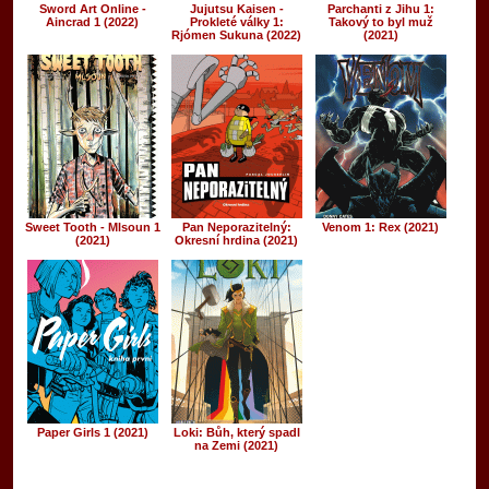
Sword Art Online -
Jujutsu Kaisen -
Parchanti z Jihu 1:
Aincrad 1 (2022)
Prokleté války 1:
Takový to byl muž
Rjómen Sukuna (2022)
(2021)
Sweet Tooth - Mlsoun 1
Pan Neporazitelný:
Venom 1: Rex (2021)
(2021)
Okresní hrdina (2021)
Paper Girls 1 (2021)
Loki: Bůh, který spadl
na Zemi (2021)