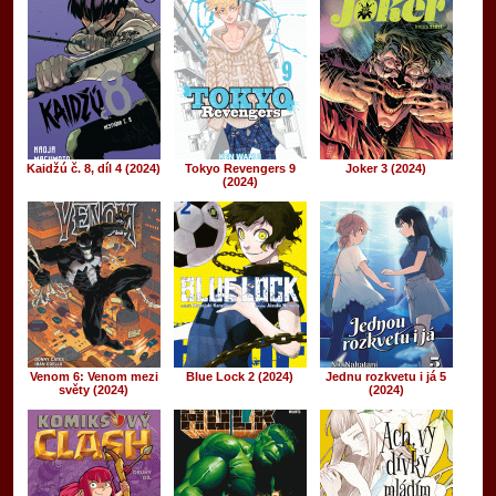
Kaidžú č. 8, díl 4 (2024)
Tokyo Revengers 9
Joker 3 (2024)
(2024)
Venom 6: Venom mezi
Blue Lock 2 (2024)
Jednu rozkvetu i já 5
světy (2024)
(2024)