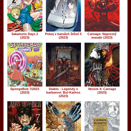
Sakamoto Days 2
Pokoj v barvách štěstí 5
Carnage: Naprostý
(2023)
(2023)
masakr (2023)
SpongeBob 7/2023
Diablo - Legendy o
Venom 4: Carnage
(2023)
barbarovi: Bul-Kathos
(2023)
(2023)