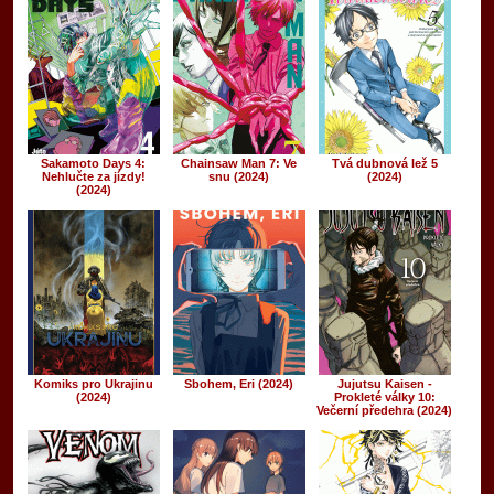
Sakamoto Days 4:
Chainsaw Man 7: Ve
Tvá dubnová lež 5
Nehlučte za jízdy!
snu (2024)
(2024)
(2024)
Komiks pro Ukrajinu
Sbohem, Eri (2024)
Jujutsu Kaisen -
(2024)
Prokleté války 10:
Večerní předehra (2024)