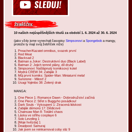
10 našich nejúspěšnějších titulů za období 1. 6. 2024 až 30. 6. 2024
(jako vždy jsme vynechali časopisy
Simpsonovi
a
Spongebob
a mangy,
protože ty mají svůj žebříček níže)
Preacher/Kazatel omnibus, svazek první
Red Meat
Blacksad 2
Batman a Joker: Destruktivní duo (Black Label)
Batman 2: Jejich temné plány, díl druhý
Simpsonovi: Našlápnutý komiksový kotel
Modrá CREW 34: Zabiják 3
Můj první komiks: Spider-Man: Miniaturní mela!
Sunstone - Milost! 2
Usagi Yojimbo 38: Zelený drak
MANGA:
One Piece 1: Romance Dawn - Dobrodružství začíná
One Piece 2: Střet s Buggyho posádkou!
Dark Souls - Vykoupení 1: Ztracená lidskost
Zabiják démonů 17: Dědicové
Chainsaw Man 8: Totální chaos
Láska ve střihu cosplaye 6
Solo Leveling 1
[Moje hvězda] 1
Deadpool: Samuraj
Jak jsem se reinkarnoval coby sliz 9