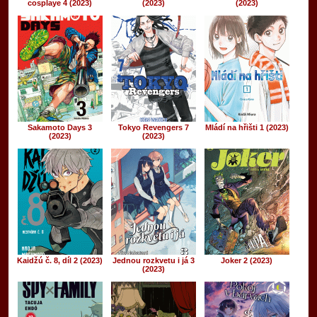
cosplaye 4 (2023)
(2023)
(2023)
Sakamoto Days 3
Tokyo Revengers 7
Mládí na hřišti 1 (2023)
(2023)
(2023)
Kaidžú č. 8, díl 2 (2023)
Jednou rozkvetu i já 3
Joker 2 (2023)
(2023)