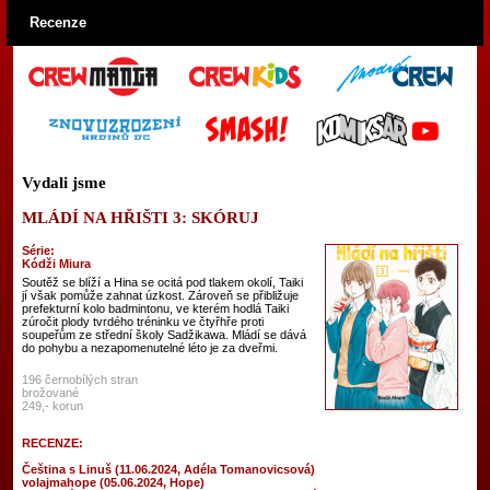
Recenze
Vydali jsme
MLÁDÍ NA HŘIŠTI 3: SKÓRUJ
Série:
Kódži Miura
Soutěž se blíží a Hina se ocitá pod tlakem okolí, Taiki
jí však pomůže zahnat úzkost. Zároveň se přibližuje
prefekturní kolo badmintonu, ve kterém hodlá Taiki
zúročit plody tvrdého tréninku ve čtyřhře proti
soupeřům ze střední školy Sadžikawa. Mládí se dává
do pohybu a nezapomenutelné léto je za dveřmi.
196 černobílých stran
brožované
249,- korun
RECENZE:
Čeština s Linuš (11.06.2024, Adéla Tomanovicsová)
volajmahope (05.06.2024, Hope)