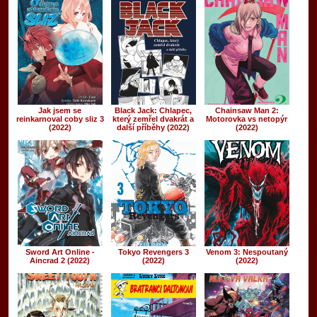
Jak jsem se
Black Jack: Chlapec,
Chainsaw Man 2:
reinkarnoval coby sliz 3
který zemřel dvakrát a
Motorovka vs netopýr
(2022)
další příběhy (2022)
(2022)
Sword Art Online -
Tokyo Revengers 3
Venom 3: Nespoutaný
Aincrad 2 (2022)
(2022)
(2022)