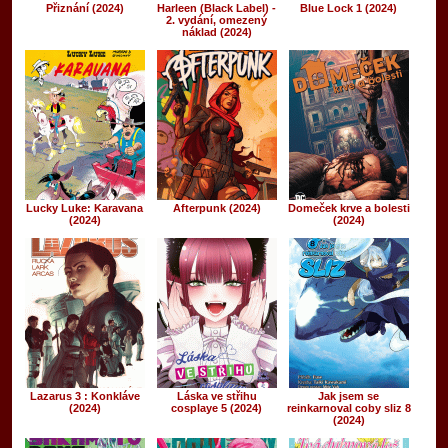
Přiznání (2024)
Harleen (Black Label) -
Blue Lock 1 (2024)
2. vydání, omezený
náklad (2024)
Lucky Luke: Karavana
Afterpunk (2024)
Domeček krve a bolesti
(2024)
(2024)
Lazarus 3 : Konkláve
Láska ve střihu
Jak jsem se
(2024)
cosplaye 5 (2024)
reinkarnoval coby sliz 8
(2024)