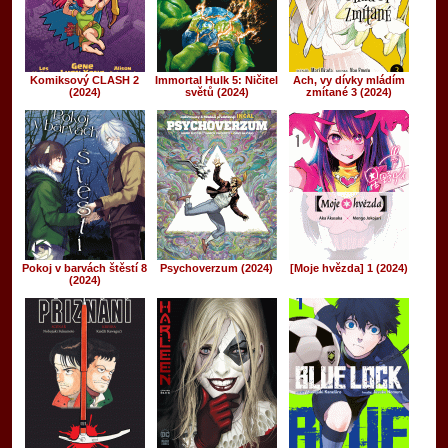
Komiksový CLASH 2
Immortal Hulk 5: Ničitel
Ach, vy dívky mládím
(2024)
světů (2024)
zmítané 3 (2024)
Pokoj v barvách štěstí 8
Psychoverzum (2024)
[Moje hvězda] 1 (2024)
(2024)