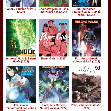
Pokoj v barvách štěstí 2
Chainsaw Man 1: Pes a
Jujutsu Kaisen -
(2022)
motorová pila (2022)
Prokleté války 4: Já tě
zabiju! (2022)
Immortal Hulk 2: Zelené
Paper Girls 3 (2022)
Fortnite x Marvel:
dveře (2022)
Nulová válka 2 (2022)
Jak jsem se
Fortnite x Marvel:
Pokoj v barvách štěstí 1
reinkarnoval coby sliz 2
Nulová válka 4 (2022)
(2022)