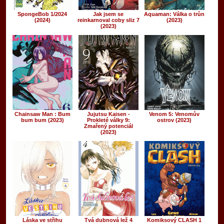
SpongeBob 1/2024
Jak jsem se
Aquaman: Válka o trůn
(2024)
reinkarnoval coby sliz 7
(2023)
(2023)
Chainsaw Man : Bum
Jujutsu Kaisen -
Venom 5: Venomův
bum bum (2023)
Prokleté války 9:
ostrov (2023)
Zmařený potenciál
(2023)
Láska ve střihu
Tvá dubnová lež 4
Komiksový CLASH 1