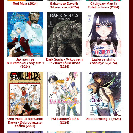
Red Meat (2024)
Sakamoto Days 5:
Chainsaw Man 8:
Odsouzenci (2024)
Totální chaos (2024)
Jak jsem se
Dark Souls - Vykoupení
Láska ve střihu
reinkarnoval coby sliz 9
1: Ztracená lidskost
cosplaye 6 (2024)
(2024)
(2024)
One Piece 1: Romance
Tvá dubnová lež 6
Solo Leveling 1 (2024)
Dawn - Dobrodružství
(2024)
začíná (2024)