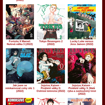
(2022)
Fortnite X Marvel:
Tokyo Revengers 2
Lucky Luke versus
Nulová válka 3 (2022)
(2022)
Joss Jamon (2022)
Jak jsem se
Jujutsu Kaisen -
Jujutsu Kaisen -
reinkarnoval coby sliz 1
Prokleté války 0:
Prokleté války 3: Malá
(2022)
Oslnivá temnota (2022)
ryba a zasloužený trest
(2022)