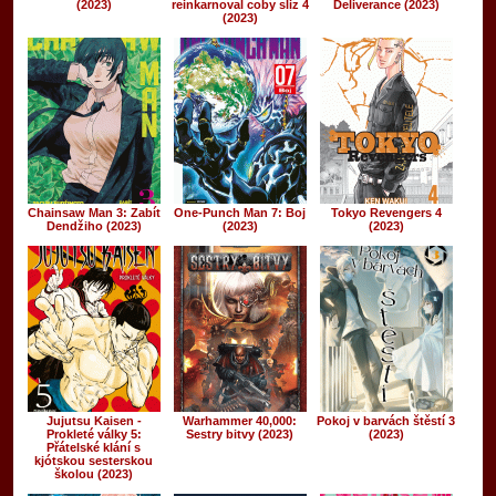
(2023)
reinkarnoval coby sliz 4
Deliverance (2023)
(2023)
Chainsaw Man 3: Zabít
One-Punch Man 7: Boj
Tokyo Revengers 4
Dendžiho (2023)
(2023)
(2023)
Jujutsu Kaisen -
Warhammer 40,000:
Pokoj v barvách štěstí 3
Prokleté války 5:
Sestry bitvy (2023)
(2023)
Přátelské klání s
kjótskou sesterskou
školou (2023)