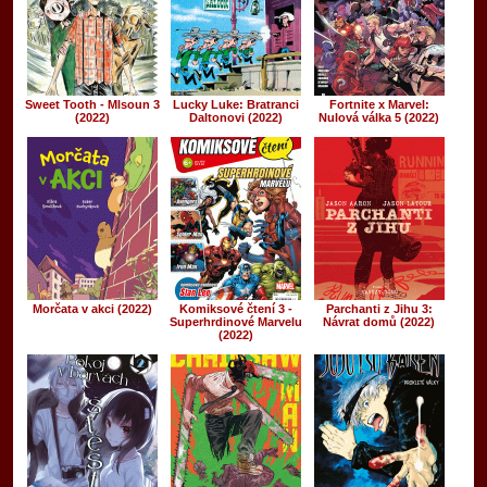
Sweet Tooth - Mlsoun 3
Lucky Luke: Bratranci
Fortnite x Marvel:
(2022)
Daltonovi (2022)
Nulová válka 5 (2022)
Morčata v akci (2022)
Komiksové čtení 3 -
Parchanti z Jihu 3:
Superhrdinové Marvelu
Návrat domů (2022)
(2022)