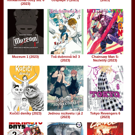
reinkarnoval coby sliz 6
cosplaye 3 (2023)
(2023)
(2023)
Muzeum 1 (2023)
Tvá dubnová lež 3
Chainsaw Man 5:
(2023)
Nezletilý (2023)
Kočičí deníky (2023)
Jednou rozkvetu i já 2
Tokyo Revengers 6
(2023)
(2023)