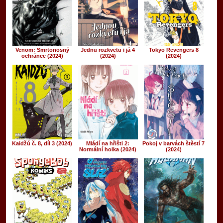
Venom: Smrtonosný
Jednu rozkvetu i já 4
Tokyo Revengers 8
ochránce (2024)
(2024)
(2024)
Kaidžú č. 8, díl 3 (2024)
Mládí na hřišti 2:
Pokoj v barvách štěstí 7
Normální holka (2024)
(2024)