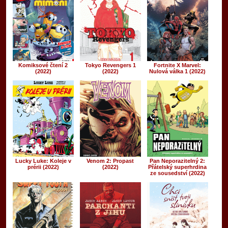
Komiksové čtení 2
Tokyo Revengers 1
Fortnite X Marvel:
(2022)
(2022)
Nulová válka 1 (2022)
Lucky Luke: Koleje v
Venom 2: Propast
Pan Neporazitelný 2:
prérii (2022)
(2022)
Přátelský superhrdina
ze sousedství (2022)