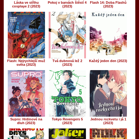
Láska ve střihu
Pokoj v barvách štěstí 4
Flash 14: Doba Flashů
cosplaye 2 (2023)
(2023)
(2023)
Flash: Nejrychlejší muž
Tvá dubnová lež 2
Každý jeden den (2023)
světa (2023)
(2023)
Supro: Hrdinové na
Tokyo Revengers 5
Jednou rozkvetu i já 1
dluh (2023)
(2023)
(2023)