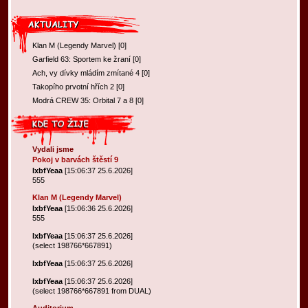
Klan M (Legendy Marvel)
[
0
]
Garfield 63: Sportem ke žraní
[
0
]
Ach, vy dívky mládím zmítané 4
[
0
]
Takopího prvotní hřích 2
[
0
]
Modrá CREW 35: Orbital 7 a 8
[
0
]
Vydali jsme
Pokoj v barvách štěstí 9
lxbfYeaa
[15:06:37 25.6.2026]
555
Klan M (Legendy Marvel)
lxbfYeaa
[15:06:36 25.6.2026]
555
lxbfYeaa
[15:06:37 25.6.2026]
(select 198766*667891)
lxbfYeaa
[15:06:37 25.6.2026]
lxbfYeaa
[15:06:37 25.6.2026]
(select 198766*667891 from DUAL)