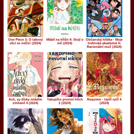
One Piece 3: O takový
Mládí na hřišti 4: Stojí o
Občanská hlídka - Moje
věci se nelže! (2024)
mě (2024)
hrdinská akademie 6:
Racionální muž (2024)
Ach, vy dívky mládím
Takopího prvotní hřích
Requiem - Upíří rytíř 4
zmítané 4 (2024)
2 (2024)
(2024)