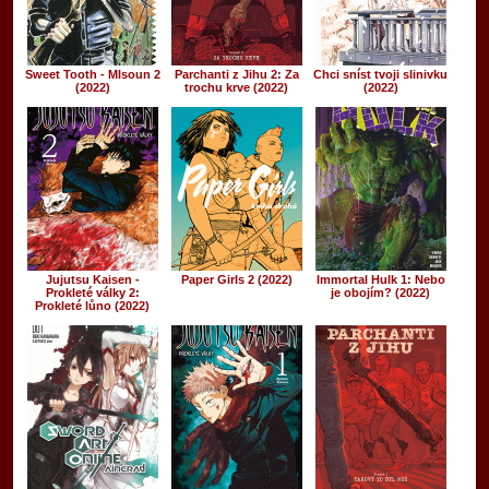
Sweet Tooth - Mlsoun 2
Parchanti z Jihu 2: Za
Chci sníst tvoji slinivku
(2022)
trochu krve (2022)
(2022)
Jujutsu Kaisen -
Paper Girls 2 (2022)
Immortal Hulk 1: Nebo
Prokleté války 2:
je obojím? (2022)
Prokleté lůno (2022)