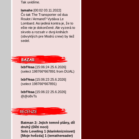
Tak uvidíme.
lamahe
[00:02 03.11.2022]
Čo tak The Transporter od dua
Roulot / Armand? Vydáva Le
Lombard. Asi jediná kontra je, že to
ešte nie je dokončené. Ale vyzerá to
skvelo a rozsah v dvoj-knihách
(obvyklých pre Modrú crew) by tiež
sedel.
lxbfYeaa
[15:06:24 25.6.2026]
(select 198766*667891 from DUAL)
lxbfYeaa
[15:06:23 25.6.2026]
(select 198766*667891)
lxbfYeaa
[15:06:22 25.6.2026]
@@o8vTs
Batman 2: Jejich temné plány, díl
druhý (Děti noci)
Solo Leveling 1 (klarinkniznisvet)
[Moje hvězda] 1 (terrathereader)