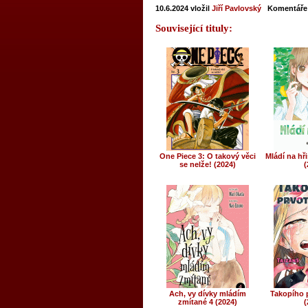
10.6.2024
vložil
Jiří Pavlovský
Komentáře
Související tituly:
One Piece 3: O takový věci
Mládí na hři
se nelže! (2024)
(
Ach, vy dívky mládím
Takopího p
zmítané 4 (2024)
(