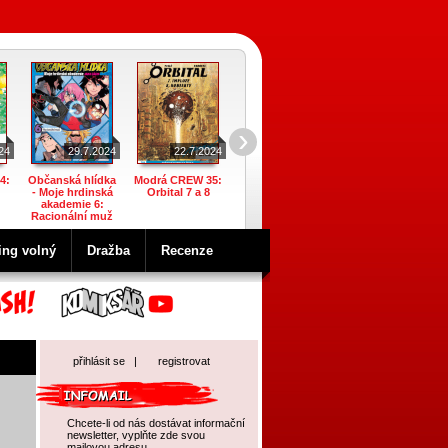
›
24
29.7.2024
22.7.2024
22.7.2024
22.7.2024
4:
Občanská hlídka
Modrá CREW 35:
Garfield 63:
Ach, vy dívky
- Moje hrdinská
Orbital 7 a 8
Sportem ke žraní
mládím zmítané 4
akademie 6:
Racionální muž
ing volný
Dražba
Recenze
přihlásit se
|
registrovat
Chcete-li od nás dostávat informační
newsletter, vyplňte zde svou
mailovou adresu