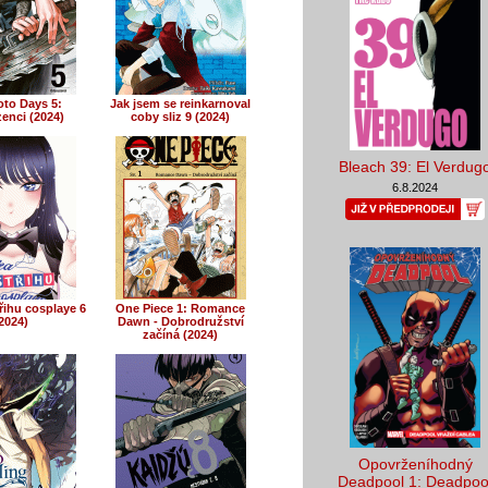
to Days 5:
Jak jsem se reinkarnoval
enci (2024)
coby sliz 9 (2024)
Bleach 39: El Verdug
6.8.2024
řihu cosplaye 6
One Piece 1: Romance
2024)
Dawn - Dobrodružství
začíná (2024)
Opovrženíhodný
Deadpool 1: Deadpoo