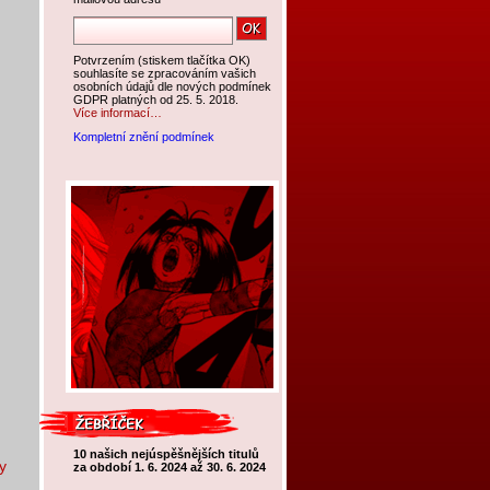
Potvrzením (stiskem tlačítka OK)
souhlasíte se zpracováním vašich
osobních údajů dle nových podmínek
GDPR platných od 25. 5. 2018.
Více informací…
Kompletní znění podmínek
10 našich nejúspěšnějších titulů
y
za období 1. 6. 2024 až 30. 6. 2024