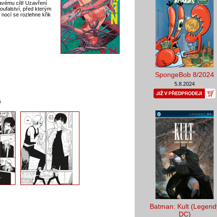
avému cíli! Uzavření
oufalství, před kterým
nocí se rozlehne křik
SpongeBob 8/2024
5.8.2024
i
Batman: Kult (Legend
DC)