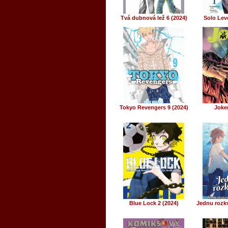
Tvá dubnová lež 6 (2024)
Solo Leve
Tokyo Revengers 9 (2024)
Joker
Blue Lock 2 (2024)
Jednu rozkve