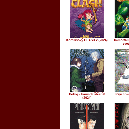
Komiksový CLASH 2 (2024)
Immortal H
svět
Pokoj v barvách štěstí 8
Psychov
(2024)