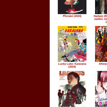
Přiznání (2024)
Harleen (Bl
vydání, o
(
Lucky Luke: Karavana
Afterp
(2024)