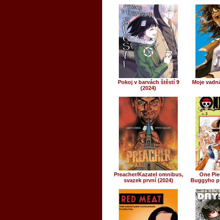
Pokoj v barvách štěstí 9
Moje vadná
(2024)
Preacher/Kazatel omnibus,
One Piec
svazek první (2024)
Buggyho p