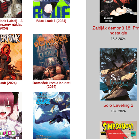
ack Label) - 2.
Blue Lock 1 (2024)
mezený náklad
Zabiják démonů 18: Pří
2024)
nostalgie
13.8.2024
unk (2024)
Domeček krve a bolesti
(2024)
Solo Leveling 2
13.8.2024