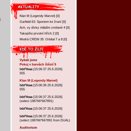
Klan M (Legendy Marvel)
[
0
]
6
Garfield 63: Sportem ke žraní
[
0
]
Ach, vy dívky mládím zmítané 4
[
0
]
Takopího prvotní hřích 2
[
0
]
Modrá CREW 35: Orbital 7 a 8
[
0
]
Vydali jsme
Pokoj v barvách štěstí 9
lxbfYeaa
[15:06:37 25.6.2026]
555
Klan M (Legendy Marvel)
lxbfYeaa
[15:06:36 25.6.2026]
555
lxbfYeaa
[15:06:37 25.6.2026]
(select 198766*667891)
lxbfYeaa
[15:06:37 25.6.2026]
lxbfYeaa
[15:06:37 25.6.2026]
(select 198766*667891 from DUAL)
Auditorium