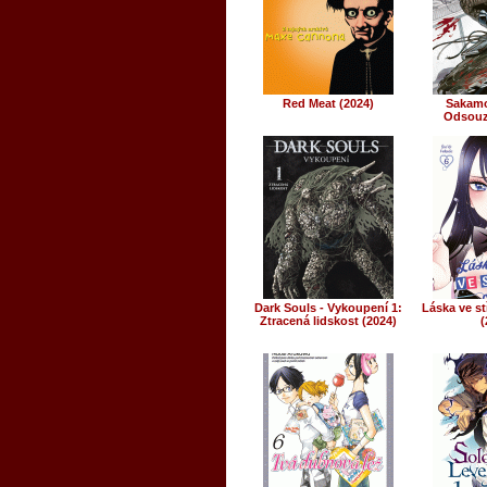
Red Meat (2024)
Sakamo
Odsouz
Dark Souls - Vykoupení 1:
Láska ve st
Ztracená lidskost (2024)
(