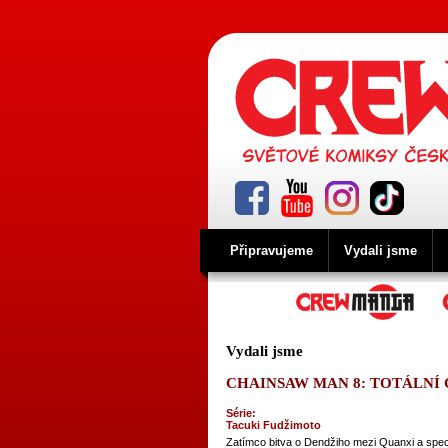
Připravujeme
Vydali jsme
Vydali jsme
CHAINSAW MAN 8: TOTÁLNÍ
Série:
Tacuki Fudžimoto
Zatímco bitva o Dendžiho mezi Quanxi a speciá