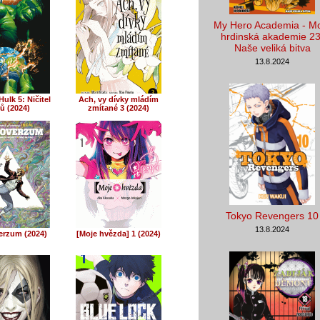
My Hero Academia - M
hrdinská akademie 23
Naše veliká bitva
13.8.2024
ulk 5: Ničitel
Ach, vy dívky mládím
ů (2024)
zmítané 3 (2024)
Tokyo Revengers 10
13.8.2024
erzum (2024)
[Moje hvězda] 1 (2024)