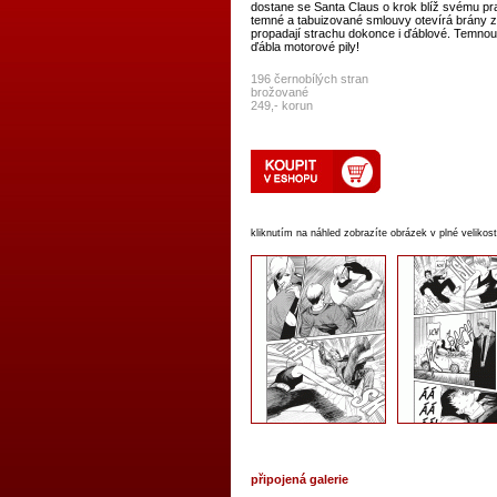
dostane se Santa Claus o krok blíž svému pr
temné a tabuizované smlouvy otevírá brány z
propadají strachu dokonce i ďáblové. Temnou 
ďábla motorové pily!
196 černobílých stran
brožované
249,- korun
kliknutím na náhled zobrazíte obrázek v plné velikost
připojená galerie