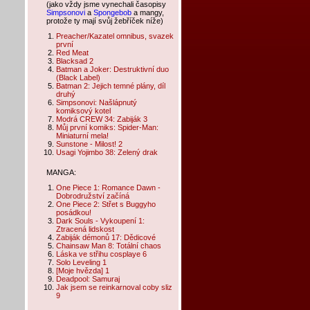
(jako vždy jsme vynechali časopisy
Simpsonovi
a
Spongebob
a mangy,
protože ty mají svůj žebříček níže)
Preacher/Kazatel omnibus, svazek
první
Red Meat
Blacksad 2
Batman a Joker: Destruktivní duo
(Black Label)
Batman 2: Jejich temné plány, díl
druhý
Simpsonovi: Našlápnutý
komiksový kotel
Modrá CREW 34: Zabiják 3
Můj první komiks: Spider-Man:
Miniaturní mela!
Sunstone - Milost! 2
Usagi Yojimbo 38: Zelený drak
MANGA:
One Piece 1: Romance Dawn -
Dobrodružství začíná
One Piece 2: Střet s Buggyho
posádkou!
Dark Souls - Vykoupení 1:
Ztracená lidskost
Zabiják démonů 17: Dědicové
Chainsaw Man 8: Totální chaos
Láska ve střihu cosplaye 6
Solo Leveling 1
[Moje hvězda] 1
Deadpool: Samuraj
Jak jsem se reinkarnoval coby sliz
9