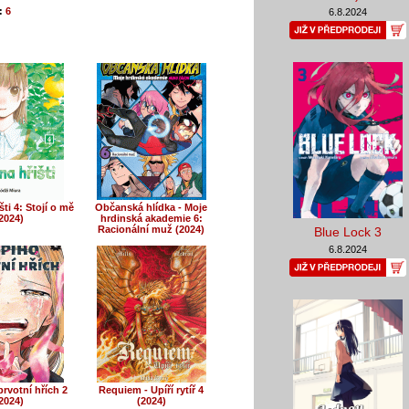
:
6
6.8.2024
šti 4: Stojí o mě
Občanská hlídka - Moje
2024)
hrdinská akademie 6:
Racionální muž (2024)
Blue Lock 3
6.8.2024
rvotní hřích 2
Requiem - Upíří rytíř 4
2024)
(2024)