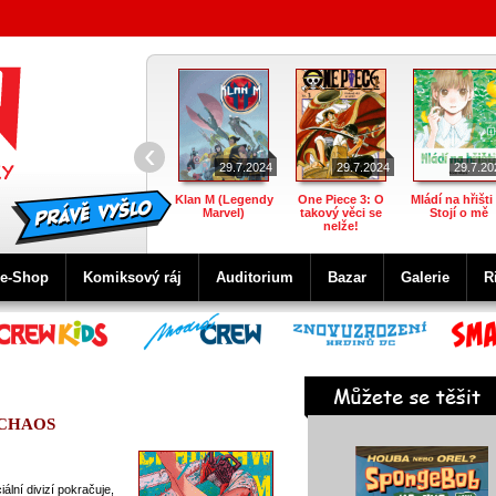
‹
29.7.2024
29.7.2024
29.7.20
Klan M (Legendy
One Piece 3: O
Mládí na hřišti 
Marvel)
takový věci se
Stojí o mě
nelže!
e-Shop
Komiksový ráj
Auditorium
Bazar
Galerie
R
 CHAOS
lní divizí pokračuje,