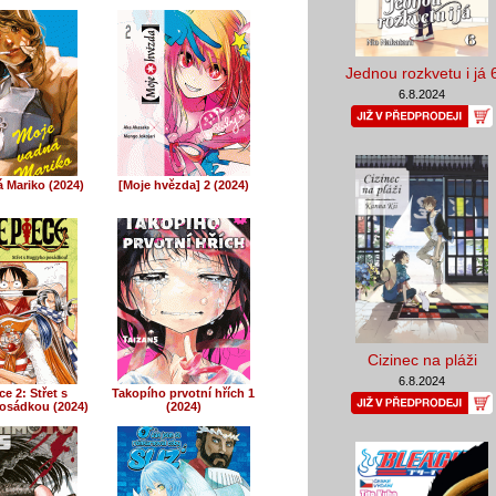
Jednou rozkvetu i já 
6.8.2024
 Mariko (2024)
[Moje hvězda] 2 (2024)
Cizinec na pláži
6.8.2024
e 2: Střet s
Takopího prvotní hřích 1
osádkou (2024)
(2024)