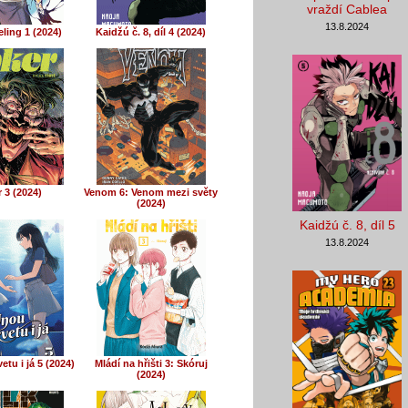
vraždí Cablea
13.8.2024
ling 1 (2024)
Kaidžú č. 8, díl 4 (2024)
 3 (2024)
Venom 6: Venom mezi světy
(2024)
Kaidžú č. 8, díl 5
13.8.2024
tu i já 5 (2024)
Mládí na hřišti 3: Skóruj
(2024)