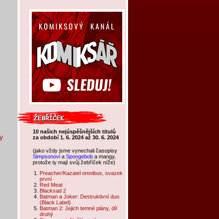
10 našich nejúspěšnějších titulů
y
za období 1. 6. 2024 až 30. 6. 2024
(jako vždy jsme vynechali časopisy
Simpsonovi
a
Spongebob
a mangy,
protože ty mají svůj žebříček níže)
Preacher/Kazatel omnibus, svazek
první
Red Meat
Blacksad 2
Batman a Joker: Destruktivní duo
(Black Label)
Batman 2: Jejich temné plány, díl
druhý