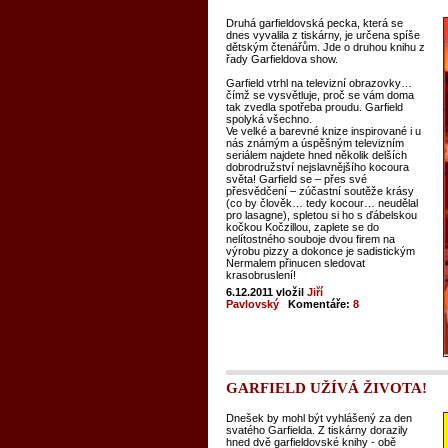
Druhá garfieldovská pecka, která se
dnes vyvalila z tiskárny, je určena spíše
dětským čtenářům. Jde o druhou knihu z
řady Garfieldova show.
Garfield vtrhl na televizní obrazovky…
čímž se vysvětluje, proč se vám doma
tak zvedla spotřeba proudu. Garfield
spolyká všechno.
Ve velké a barevné knize inspirované i u
nás známým a úspěšným televizním
seriálem najdete hned několik delších
dobrodružství nejslavnějšího kocoura
světa! Garfield se – přes své
přesvědčení – zúčastní soutěže krásy
(co by člověk… tedy kocour… neudělal
pro lasagne), spletou si ho s ďábelskou
kočkou Kočzillou, zaplete se do
nelítostného souboje dvou firem na
výrobu pizzy a dokonce je sadistickým
Nermalem přinucen sledovat
krasobruslení!
6.12.2011
vložil
Jiří
Pavlovský
Komentáře:
8
GARFIELD UŽÍVÁ ŽIVOTA!
Dnešek by mohl být vyhlášený za den
svatého Garfielda. Z tiskárny dorazily
hned dvě garfieldovské knihy - obě