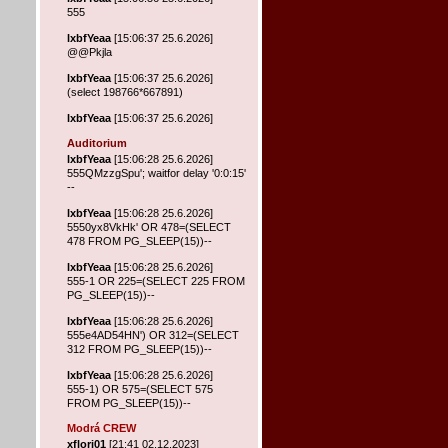
555
lxbfYeaa
[15:06:37 25.6.2026]
@@Pkjla
lxbfYeaa
[15:06:37 25.6.2026]
(select 198766*667891)
lxbfYeaa
[15:06:37 25.6.2026]
Auditorium
lxbfYeaa
[15:06:28 25.6.2026]
555QMzzgSpu'; waitfor delay '0:0:15'
--
lxbfYeaa
[15:06:28 25.6.2026]
5550yx8VkHk' OR 478=(SELECT
478 FROM PG_SLEEP(15))--
lxbfYeaa
[15:06:28 25.6.2026]
555-1 OR 225=(SELECT 225 FROM
PG_SLEEP(15))--
lxbfYeaa
[15:06:28 25.6.2026]
555e4AD54HN') OR 312=(SELECT
312 FROM PG_SLEEP(15))--
lxbfYeaa
[15:06:28 25.6.2026]
555-1) OR 575=(SELECT 575
FROM PG_SLEEP(15))--
Modrá CREW
xflori01
[21:41 02.12.2023]