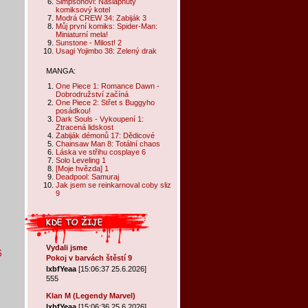
Simpsonovi: Našlápnutý
komiksový kotel
Modrá CREW 34: Zabiják 3
Můj první komiks: Spider-Man:
Miniaturní mela!
Sunstone - Milost! 2
Usagi Yojimbo 38: Zelený drak
MANGA:
One Piece 1: Romance Dawn -
Dobrodružství začíná
One Piece 2: Střet s Buggyho
posádkou!
Dark Souls - Vykoupení 1:
Ztracená lidskost
Zabiják démonů 17: Dědicové
Chainsaw Man 8: Totální chaos
Láska ve střihu cosplaye 6
Solo Leveling 1
[Moje hvězda] 1
Deadpool: Samuraj
Jak jsem se reinkarnoval coby sliz
9
Vydali jsme
6
Pokoj v barvách štěstí 9
lxbfYeaa
[15:06:37 25.6.2026]
555
Klan M (Legendy Marvel)
lxbfYeaa
[15:06:36 25.6.2026]