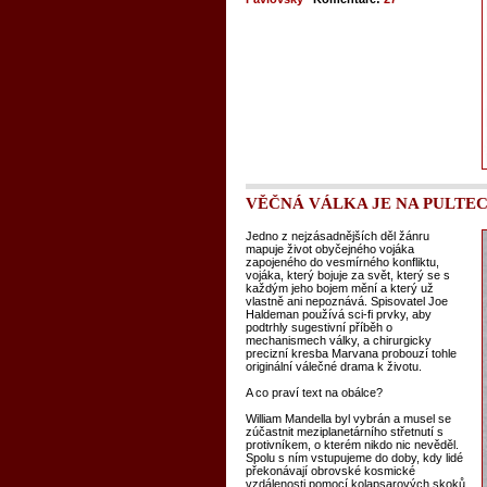
VĚČNÁ VÁLKA JE NA PULTEC
Jedno z nejzásadnějších děl žánru
mapuje život obyčejného vojáka
zapojeného do vesmírného konfliktu,
vojáka, který bojuje za svět, který se s
každým jeho bojem mění a který už
vlastně ani nepoznává. Spisovatel Joe
Haldeman používá sci-fi prvky, aby
podtrhly sugestivní příběh o
mechanismech války, a chirurgicky
precizní kresba Marvana probouzí tohle
originální válečné drama k životu.
A co praví text na obálce?
William Mandella byl vybrán a musel se
zúčastnit meziplanetárního střetnutí s
protivníkem, o kterém nikdo nic nevěděl.
Spolu s ním vstupujeme do doby, kdy lidé
překonávají obrovské kosmické
vzdálenosti pomocí kolapsarových skoků