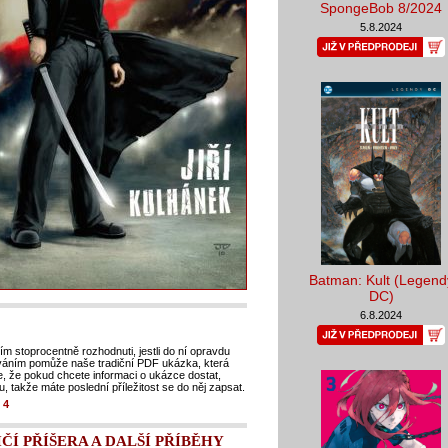
SpongeBob 8/2024
5.8.2024
Batman: Kult (Legend
DC)
6.8.2024
ím stoprocentně rozhodnuti, jestli do ní opravdu
váním pomůže naše tradiční PDF ukázka, která
, že pokud chcete informaci o ukázce dostat,
u, takže máte poslední příležitost se do něj zapsat.
4
ČÍ PŘÍŠERA A DALŠÍ PŘÍBĚHY