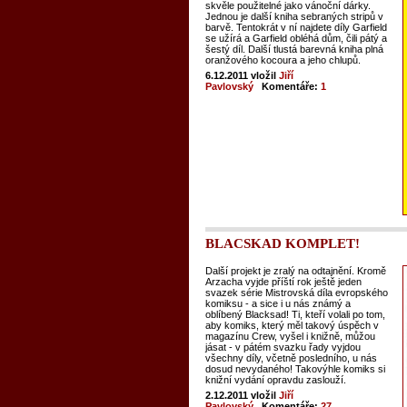
skvěle použitelné jako vánoční dárky.
Jednou je další kniha sebraných stripů v
barvě. Tentokrát v ní najdete díly Garfield
se užírá a Garfield obléhá dům, čili pátý a
šestý díl. Další tlustá barevná kniha plná
oranžového kocoura a jeho chlupů.
6.12.2011
vložil
Jiří
Pavlovský
Komentáře:
1
BLACSKAD KOMPLET!
Další projekt je zralý na odtajnění. Kromě
Arzacha vyjde příští rok ještě jeden
svazek série Mistrovská díla evropského
komiksu - a sice i u nás známý a
oblíbený Blacksad! Ti, kteří volali po tom,
aby komiks, který měl takový úspěch v
magazínu Crew, vyšel i knižně, můžou
jásat - v pátém svazku řady vyjdou
všechny díly, včetně posledního, u nás
dosud nevydaného! Takovýhle komiks si
knižní vydání opravdu zaslouží.
2.12.2011
vložil
Jiří
Pavlovský
Komentáře:
27