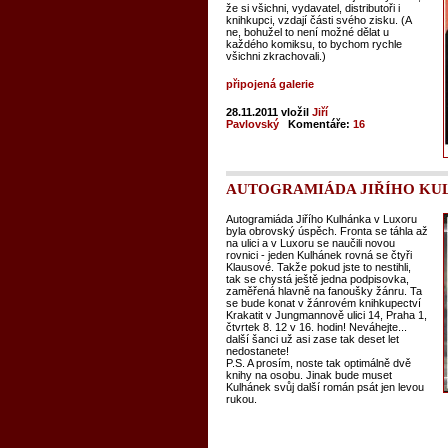
že si všichni, vydavatel, distributoři i
knihkupci, vzdají části svého zisku. (A
ne, bohužel to není možné dělat u
každého komiksu, to bychom rychle
všichni zkrachovali.)
připojená galerie
28.11.2011
vložil
Jiří
Pavlovský
Komentáře:
16
AUTOGRAMIÁDA JIŘÍHO KU
Autogramiáda Jiřího Kulhánka v Luxoru
byla obrovský úspěch. Fronta se táhla až
na ulici a v Luxoru se naučili novou
rovnici - jeden Kulhánek rovná se čtyři
Klausové. Takže pokud jste to nestihli,
tak se chystá ještě jedna podpisovka,
zaměřená hlavně na fanoušky žánru. Ta
se bude konat v žánrovém knihkupectví
Krakatit v Jungmannově ulici 14, Praha 1,
čtvrtek 8. 12 v 16. hodin! Neváhejte...
další šanci už asi zase tak deset let
nedostanete!
P.S. A prosím, noste tak optimálně dvě
knihy na osobu. Jinak bude muset
Kulhánek svůj další román psát jen levou
rukou.