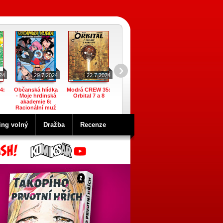
›
24
29.7.2024
22.7.2024
22.7.2024
22.7.2024
4:
Občanská hlídka
Modrá CREW 35:
Garfield 63:
Ach, vy dívky
- Moje hrdinská
Orbital 7 a 8
Sportem ke žraní
mládím zmítané 4
akademie 6:
Racionální muž
ing volný
Dražba
Recenze