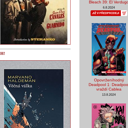
Bleach 39: El Verdug
6.8.2024
H!
Opovrženíhodný
Deadpool 1: Deadpoo
vraždí Cablea
13.8.2024