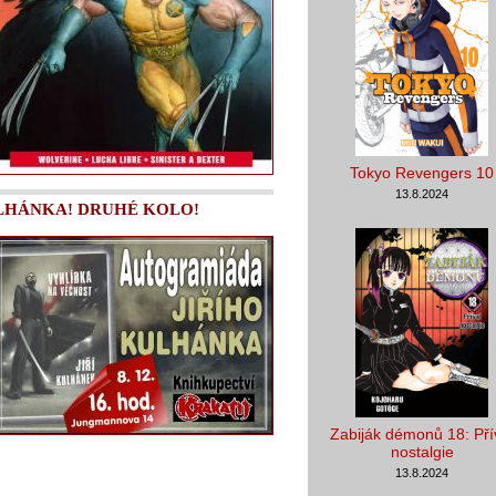
Tokyo Revengers 10
13.8.2024
LHÁNKA! DRUHÉ KOLO!
Zabiják démonů 18: Pří
nostalgie
13.8.2024