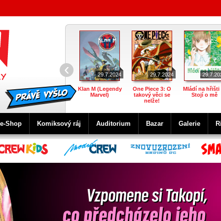
‹
29.7.2024
29.7.2024
29.7.20
Klan M (Legendy
One Piece 3: O
Mládí na hřišti 
Marvel)
takový věci se
Stojí o mě
nelže!
e-Shop
Komiksový ráj
Auditorium
Bazar
Galerie
R