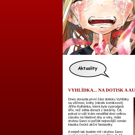
VYHLÍDKA... NA DOTISK A 
Dnes dorazila první část dotisku Vyhlídky
na věčnost, knihy (nikoliv komiksové)
Jiřího Kulhánka, která byla vyprodaná
dřív, než stihla dorazit z tiskárny. Čili,
pokud si váš krám neudělal dost velkou
zásobu na hladové dny a roky, máte
druhou šanci si pořídit nejnovější román
klasika české akční fantastiky.
A stejně tak budete mít i druhou šanci