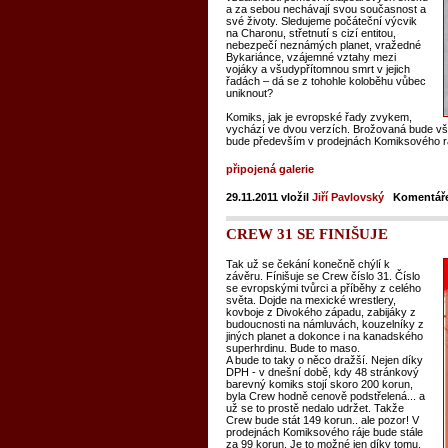
a za sebou nechávají svou současnost a
své životy. Sledujeme počáteční výcvik
na Charonu, střetnutí s cizí entitou,
nebezpečí neznámých planet, vražedné
Bykariánce, vzájemné vztahy mezi
vojáky a všudypřítomnou smrt v jejich
řadách – dá se z tohohle koloběhu vůbec
uniknout?
Komiks, jak je evropské řady zvykem,
vychází ve dvou verzích. Brožovaná bude vš
bude především v prodejnách Komiksového ráj
připojená galerie
29.11.2011
vložil
Jiří Pavlovský
Komentář
CREW 31 SE FINIŠUJE
Tak už se čekání konečně chýlí k
závěru. Fínišuje se Crew číslo 31. Číslo
se evropskými tvůrci a příběhy z celého
světa. Dojde na mexické wrestlery,
kovboje z Divokého západu, zabijáky z
budoucnosti na námluvách, kouzelníky z
jiných planet a dokonce i na kanadského
superhrdinu. Bude to maso.
A bude to taky o něco dražší. Nejen díky
DPH - v dnešní době, kdy 48 stránkový
barevný komiks stojí skoro 200 korun,
byla Crew hodně cenově podstřelená... a
už se to prostě nedalo udržet. Takže
Crew bude stát 149 korun.. ale pozor! V
prodejnách Komiksového ráje bude stále
za 99 korun. Je to možné jen díky tomu,