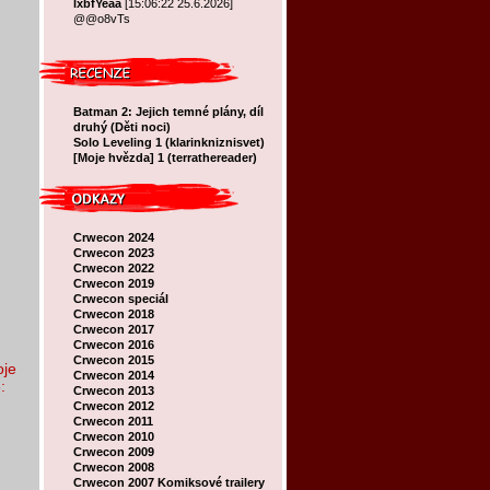
lxbfYeaa
[15:06:22 25.6.2026]
@@o8vTs
Batman 2: Jejich temné plány, díl
druhý (Děti noci)
Solo Leveling 1 (klarinkniznisvet)
[Moje hvězda] 1 (terrathereader)
Crwecon 2024
Crwecon 2023
Crwecon 2022
Crwecon 2019
Crwecon speciál
Crwecon 2018
Crwecon 2017
Crwecon 2016
Crwecon 2015
oje
Crwecon 2014
:
Crwecon 2013
Crwecon 2012
Crwecon 2011
Crwecon 2010
Crwecon 2009
Crwecon 2008
Crwecon 2007
Komiksové trailery