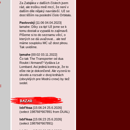
o
Za Zabijáka v dalších číslech jsem
rád, ale trošku mně mrzí, že není v
dalším díle nějaký navrátivší. Už se
dost těším na poslední číslo Orbitalu.
Pavlovský
[11:06 04.04.2023]
lamahe: Díky za tip! Už jsme se k
tomu dostali a vypadá to zajímavě.
Píšeme si to do seznamu věcí, o
kterých se dá uvažovat... ale teď
máme soupisku MC už dost plnou.
Tak uvidíme.
lamahe
[00:02 03.11.2022]
Čo tak The Transporter od dua
Roulot / Armand? Vydáva Le
Lombard. Asi jediná kontra je, že to
ešte nie je dokončené. Ale vyzerá to
skvelo a rozsah v dvoj-knihách
(obvyklých pre Modrú crew) by tiež
sedel.
l
lxbfYeaa
[15:06:24 25.6.2026]
(select 198766*667891 from DUAL)
lxbfYeaa
[15:06:23 25.6.2026]
(select 198766*667891)