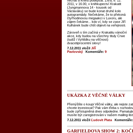
nechat si knihu podepsat. Zítra, 8. 12.
2011, v 16.00, v knihkupectví Krakatit
(Jungmannova 14 - kousek od
Václaváku) se bude konat druhé kolo
autogramiády. Nečekáme, že to překoná
čtyřhodinovou megaakci v Luxoru, ale
zájem čekáme... kdo ví, kdy se zase Jiří
Kulhánek bude chtít objevit na veřejnosti.
Zároveň s tím začíná v Krakatitu vánoční
akce, kdy budou na všechny tituly Crwe
(tudíž i Vyhlídku na věčnost)
dvacetiprocentní slevy!
7.12.2011
vložil
Jiří
Pavlovský
Komentáře:
9
UKÁZKA Z VĚČNÉ VÁLKY
Přemýšlíte o koupi Věčné války, ale nejste zat
chcete investovat? Pak vám třeba s rozhodo
bude zpřístupněná dnes odpoledne. Pamatujte
musíte být zaregistrováni v našem mailing-list
7.12.2011
vložil
Ľudovit Plata
Komentáře:
GARFIELDOVA SHOW 2: KOČI