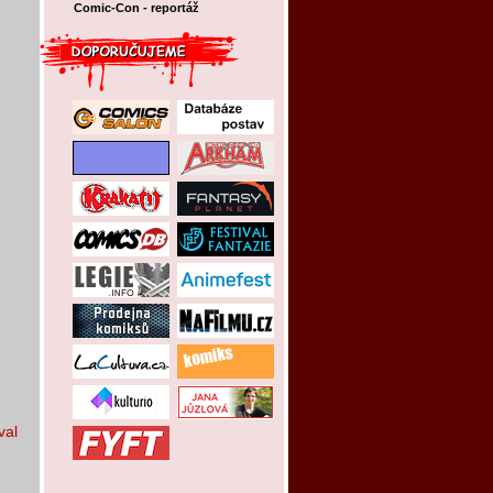
Comic-Con - reportáž
val