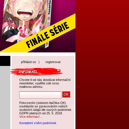
přihlásit se
|
registrovat
Chcete-li od nás dostávat informační
newsletter, vyplňte zde svou
mailovou adresu
Potvrzením (stiskem tlačítka OK)
souhlasíte se zpracováním vašich
osobních údajů dle nových podmínek
GDPR platných od 25. 5. 2018.
Více informací…
Kompletní znění podmínek