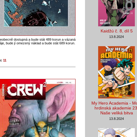
Kaidžú č. 8, díl 5
13.8.2024
eobecně dostupná a bude stát 489 korun a vázaná
e, bude jí omezený náklad a bude stát 689 korun.
e:
11
My Hero Academia - M
hrdinská akademie 23
Naše veliká bitva
13.8.2024